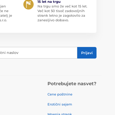
15 let na trgu
ljen
Na trgu smo že več kot 15 let.
če ne
Več kot 50 tisoč zadovoljnih
atelj je
strank letno je zagotovilo za
r.o.
zanesljivo dobavo.
štni naslov
Prijavi
Potrebujete nasvet?
Cene poštnine
Erotični sejem
Mnenja strank