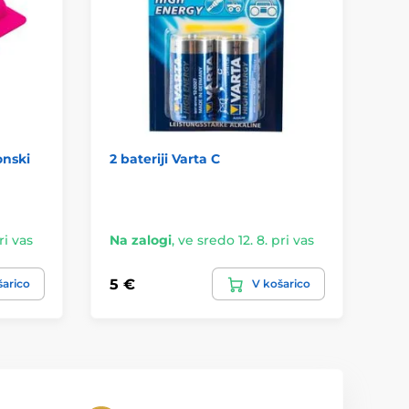
onski
2 bateriji Varta C
Fle
ri vas
Na zalogi
,
ve sredo 12. 8. pri vas
Na
5 €
60
šarico
V košarico