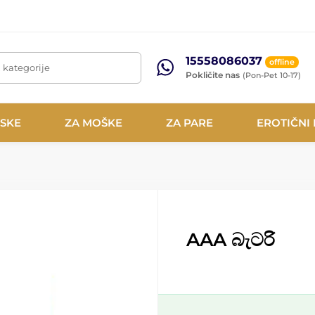
15558086037
offline
, kategorije
Pokličite nas
(Pon-Pet 10-17)
NSKE
ZA MOŠKE
ZA PARE
EROTIČNI
AAA බැටරි