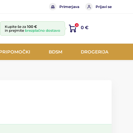
Primerjava
Prijavi se
0
Kupite še za
100 €
0 €
in prejmite
brezplačno dostavo
 PRIPOMOČKI
BDSM
DROGERIJA