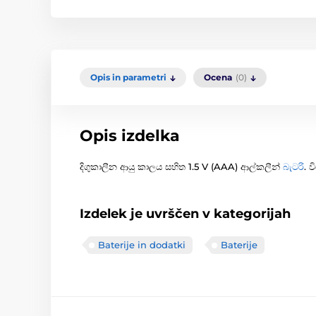
Opis in parametri
Ocena
(0)
Opis izdelka
දිගුකාලීන ආයු කාලය සහිත 1.5 V (AAA) ආල්කලීන්
බැටරි
. 
Izdelek je uvrščen v kategorijah
Baterije in dodatki
Baterije