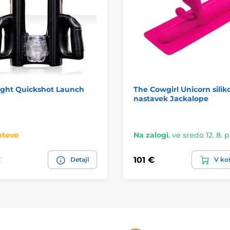
ight Quickshot Launch
The Cowgirl Unicorn silik
nastavek Jackalope
htevo
Na zalogi
,
ve sredo 12. 8. p
€
101 €
Detajl
V ko