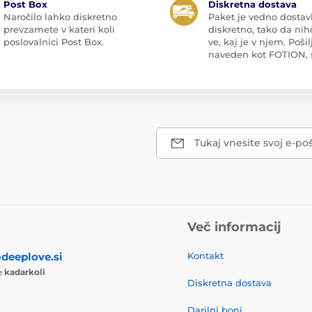
Post Box
Diskretna dostava
Naročilo lahko diskretno
Paket je vedno dostav
prevzamete v kateri koli
diskretno, tako da nih
poslovalnici Post Box.
ve, kaj je v njem. Pošilj
naveden kot FOTION, s.
Tukaj vnesite svoj e-po
Več informacij
deeplove.si
Kontakt
te
kadarkoli
Diskretna dostava
Darilni boni