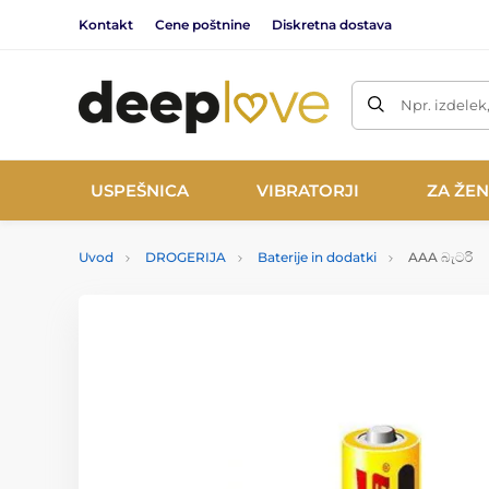
Kontakt
Cene poštnine
Diskretna dostava
Npr. izdelek
USPEŠNICA
VIBRATORJI
ZA ŽE
Uvod
DROGERIJA
Baterije in dodatki
AAA බැටරි