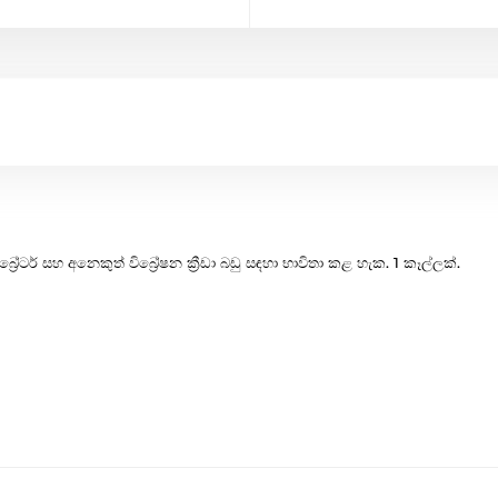
විබ්‍රේටර් සහ අනෙකුත් විබ්‍රේෂන ක්‍රීඩා බඩු සඳහා භාවිතා කළ හැක. 1 කෑල්ලක්.