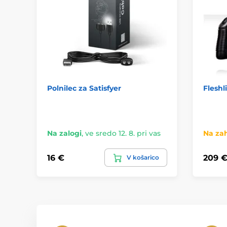
Polnilec za Satisfyer
Fleshl
Na zalogi
,
ve sredo 12. 8. pri vas
Na za
16 €
209 
V košarico