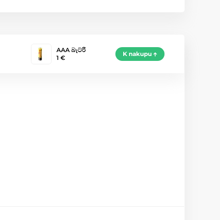
AAA බැටරි
K nakupu
1 €