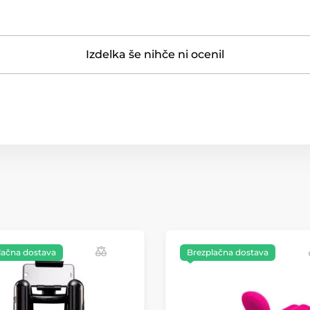
Izdelka še nihče ni ocenil
lačna dostava
Brezplačna dostava