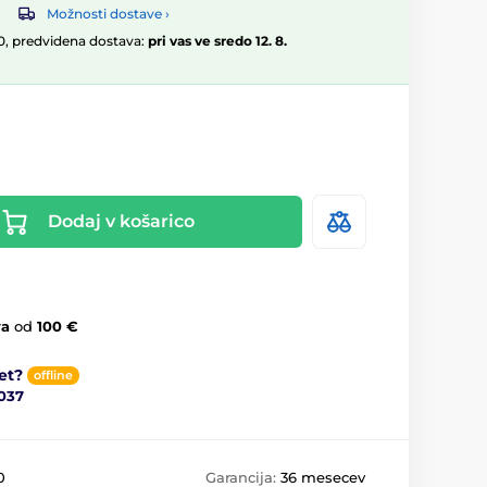
Možnosti dostave ›
:00, predvidena dostava:
pri vas ve sredo 12. 8.
Dodaj v košarico
va
od
100 €
et?
offline
037
0
Garancija:
36 mesecev