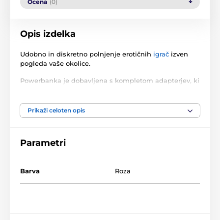
Ocena
(0)
Opis izdelka
Udobno in diskretno polnjenje erotičnih
igrač
izven
pogleda vaše okolice.
Powerbanka je dobavljena s kompletom adapterjev, ki
vam olajšajo priklop skoraj katerekoli naprave.
Prikaži celoten opis
Kapaciteta baterije: 8000 mAh
Parametri
Izdelek je uvrščen v kategorijah
Barva
Roza
Dodatki za vibratorje
Dodatki za masturbatorje
ZA PARE
Baterije in dodatki
Polnilniki