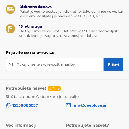
Diskretna dostava
Paket je vedno dostavljen diskretno, tako da nihče ne ve, kaj
je v njem. Pošiljatelj je naveden kot FOTION, s.r.o.
15 let na trgu
Na trgu smo že več kot 15 let. Več kot 50 tisoč zadovoljnih
strank letno je zagotovilo za zanesljivo dobavo.
Prijavite se na e-novice
Tukaj vnesite svoj e-poštni naslov
Prijavi
Potrebujete nasvet
offline
Služba za pomoč strankam je na voljo
15558086037
info@deeplove.si
Več informacij
Potrebujete nasvet?