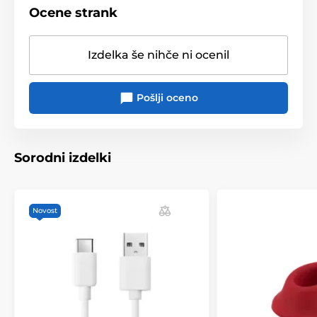
Ocene strank
Dodatki
Izdelka še nihče ni ocenil
Pošlji oceno
Sorodni izdelki
Novost