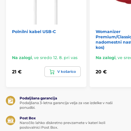
Polnilni kabel USB-C
Womanizer
Premium/Classic
nadomestni nast
kos)
Na zalogi
,
ve sredo 12. 8. pri vas
Na zalogi
,
ve sred
21 €
20 €
V košarico
Podaljšana garancija
Podaljšana 3-letna garancija velja za vse izdelke v naši
ponudbi.
Post Box
Naročilo lahko diskretno prevzamete v kateri koli
poslovalnici Post Box.