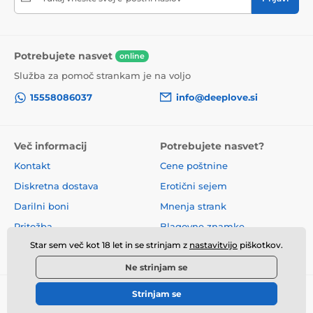
Potrebujete nasvet
online
Služba za pomoč strankam je na voljo
15558086037
info@deeplove.si
Več informacij
Potrebujete nasvet?
Kontakt
Cene poštnine
Diskretna dostava
Erotični sejem
Darilni boni
Mnenja strank
Pritožba
Blagovne znamke
Star sem več kot 18 let in se strinjam z
nastavitvijo
piškotkov.
O nas
Poslovni pogoji
Ne strinjam se
Strinjam se
© 2026 www.deeplove.si ⦁ E-trgovino je ustvarila
SIMPLIA.cz