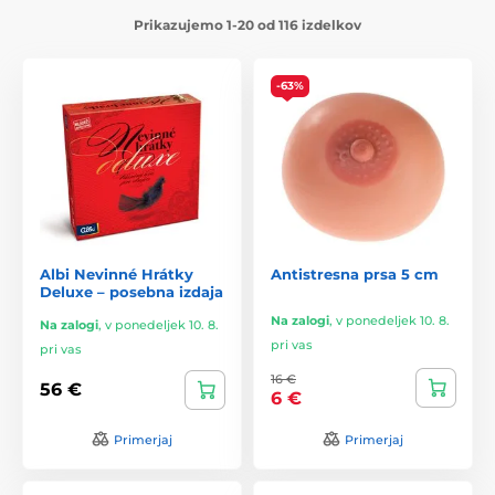
Prikazujemo 1-20 od 116 izdelkov
-63%
Albi Nevinné Hrátky
Antistresna prsa 5 cm
Deluxe – posebna izdaja
Na zalogi
,
v ponedeljek 10. 8.
Na zalogi
,
v ponedeljek 10. 8.
pri vas
pri vas
16 €
56 €
6 €
Primerjaj
Primerjaj