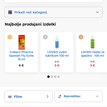
– osredotočita se na predigro in aftercare. Kaj bi vama lahko
popestrilo skupno doživetje? Masažna sveča, peresce, grelni
gel ali mehka odeja? Odkrijta, kaj vaju resnično povezuje.
Prikaži več kategorij
Najbolje prodajani izdelki
LOVEO vodni
LOVEO čistilo za
Cobeco Pharma
lubrikant 100 ml
igračke - 100 ml
Spanish Fly Extra
15 ml
8 €
8 €
6 €
5 €
5 €
Razvrstitev
Filter