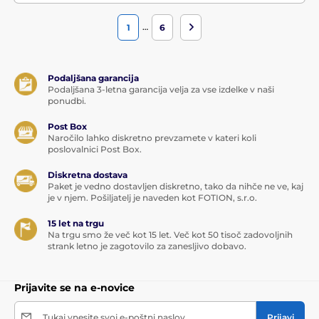
…
1
6
Podaljšana garancija
Podaljšana 3-letna garancija velja za vse izdelke v naši
ponudbi.
Post Box
Naročilo lahko diskretno prevzamete v kateri koli
poslovalnici Post Box.
Diskretna dostava
Paket je vedno dostavljen diskretno, tako da nihče ne ve, kaj
je v njem. Pošiljatelj je naveden kot FOTION, s.r.o.
15 let na trgu
Na trgu smo že več kot 15 let. Več kot 50 tisoč zadovoljnih
strank letno je zagotovilo za zanesljivo dobavo.
Prijavite se na e-novice
Tukaj vnesite svoj e-poštni naslov
Prijavi