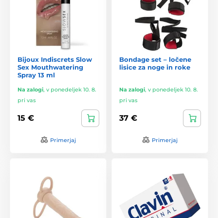
Bijoux Indiscrets Slow
Bondage set – ločene
Sex Mouthwatering
lisice za noge in roke
Spray 13 ml
Na zalogi
,
v ponedeljek 10. 8.
Na zalogi
,
v ponedeljek 10. 8.
pri vas
pri vas
15 €
37 €
Primerjaj
Primerjaj