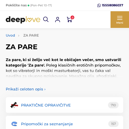
15558086037
Pokličite nas
(Pon-Pet 10-17)
0
Meni
Uvod
ZA PARE
ZA PARE
Za pare, ki si želijo več kot le običajen večer, smo ustvarili
kategorijo 'Za pare'.
Poleg klasičnih erotičnih pripomočkov,
kot so vibratorji in moški masturbatorji, vas tu čaka val
navdiha za skupno raziskovanje. Masažna olja, afrodiziaki,
feromoni in erotične igre vam pomagajo ustvariti vašo
edinstveno zgodbo bližine, igrivosti in vzburjenja. Bi rada
Prikaži celoten opis
›
popestrila igro na višji ravni? Preizkusita lisice, stimulativne
gele ali celo erotično pohištvo – in odkrijta, kaj lahko vajine
skupne trenutke spremeni v nepozabno doživetje.
PRAKTIČNE OPRAVIČITVE
710
NAŠ NAMIG:
Ne iščita le klasičnih pripomočkov za spolni akt
Pripomočki za seznanjanje
157