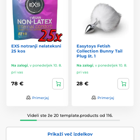
EXS notranji nelateksni
Easytoys Fetish
25 kos
Collection Bunny Tail
Plug št. 1
Na zalogi
,
v ponedeljek 10. 8.
Na zalogi
,
v ponedeljek 10. 8.
pri vas
pri vas
78 €
28 €
Primerjaj
Primerjaj
Videli ste že 20 template.products od 116.
Prikaži več izdelkov