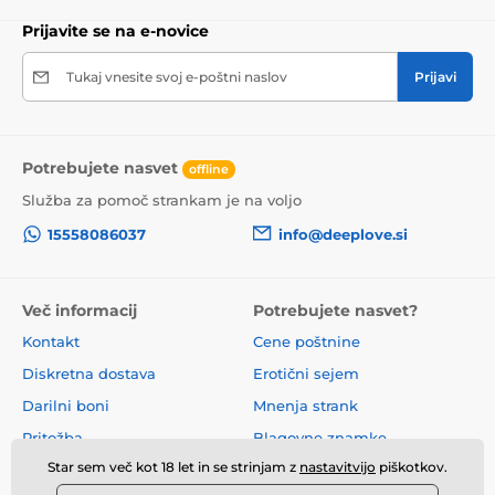
Prijavite se na e-novice
Tukaj vnesite svoj e-poštni naslov
Prijavi
Potrebujete nasvet
offline
Služba za pomoč strankam je na voljo
15558086037
info@deeplove.si
Več informacij
Potrebujete nasvet?
Kontakt
Cene poštnine
Diskretna dostava
Erotični sejem
Darilni boni
Mnenja strank
Pritožba
Blagovne znamke
Star sem več kot 18 let in se strinjam z
nastavitvijo
piškotkov.
O nas
Poslovni pogoji