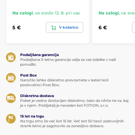
Na zalogi
,
ve sredo 12. 8. pri vas
Na zalogi
,
ve sred
5 €
6 €
V košarico
Podaljšana garancija
Podaljšana 3-letna garancija velja za vse izdelke v naši
ponudbi.
Post Box
Naročilo lahko diskretno prevzamete v kateri koli
poslovalnici Post Box.
Diskretna dostava
Paket je vedno dostavljen diskretno, tako da nihče ne ve, kaj
je v njem. Pošiljatelj je naveden kot FOTION, s.r.o.
15 let na trgu
Na trgu smo že več kot 15 let. Več kot 50 tisoč zadovoljnih
strank letno je zagotovilo za zanesljivo dobavo.