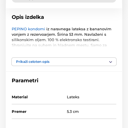
Opis izdelka
PEPINO kondomi
iz naravnega lateksa z bananovim
vonjem z rezervoarjem. Širina 53 mm. Navlaženi s
silikonskim oljem. 100 % elektronsko testirani.
Shranjujte na suhem in hladnem mestu. Samo za
enkratno uporabo.
3 kos v škatlici.
Prikaži celoten opis
Izdelek je uvrščen v kategorijah
Parametri
Kondomi
Aromatizirani kondomi
Material
Lateks
Premer
5.3 cm