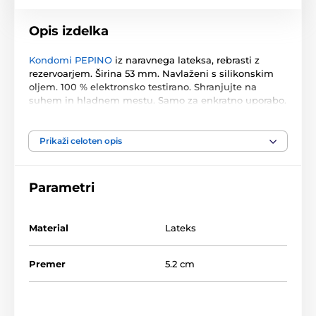
Opis izdelka
Kondomi PEPINO
iz naravnega lateksa, rebrasti z
rezervoarjem. Širina 53 mm. Navlaženi s silikonskim
oljem. 100 % elektronsko testirano. Shranjujte na
suhem in hladnem mestu. Samo za enkratno uporabo.
Paket vsebuje 3 kose kondomov.
Prikaži celoten opis
Izdelek je uvrščen v kategorijah
Parametri
Kondomi
Rebrasti kondomi
Material
Lateks
Premer
5.2 cm