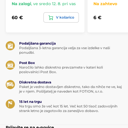
Na zalogi
,
ve sredo 12. 8. pri vas
Na zahtevo
60 €
6 €
V košarico
Podaljšana garancija
Podaljšana 3-letna garancija velja za vse izdelke v naši
ponudbi.
Post Box
Naročilo lahko diskretno prevzamete v kateri koli
poslovalnici Post Box.
Diskretna dostava
Paket je vedno dostavljen diskretno, tako da nihče ne ve, kaj
je v njem. Pošiljatelj je naveden kot FOTION, s.r.o.
15 let na trgu
Na trgu smo že več kot 15 let. Več kot 50 tisoč zadovoljnih
strank letno je zagotovilo za zanesljivo dobavo.
Prijavite se na e-novice