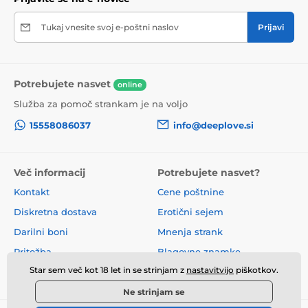
Tukaj vnesite svoj e-poštni naslov
Prijavi
Potrebujete nasvet
online
Služba za pomoč strankam je na voljo
15558086037
info@deeplove.si
Več informacij
Potrebujete nasvet?
Kontakt
Cene poštnine
Diskretna dostava
Erotični sejem
Darilni boni
Mnenja strank
Pritožba
Blagovne znamke
Star sem več kot 18 let in se strinjam z
nastavitvijo
piškotkov.
O nas
Poslovni pogoji
Ne strinjam se