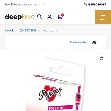
15558086037
Pokličite nas
(Pon-Pet 10-17)
0
Meni
Uvod
ZA MOŠKE
Kondomi
Proizvajalec