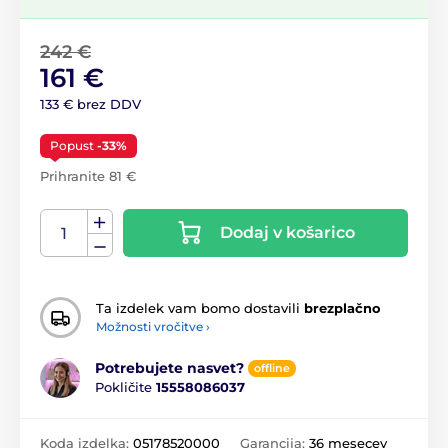
242 €
161 €
133 € brez DDV
Popust
-33%
Prihranite 81 €
Dodaj v košarico
Ta izdelek vam bomo dostavili
brezplačno
Možnosti vročitve ›
Potrebujete nasvet?
offline
Pokličite
15558086037
Koda izdelka:
05178520000
Garancija:
36 mesecev