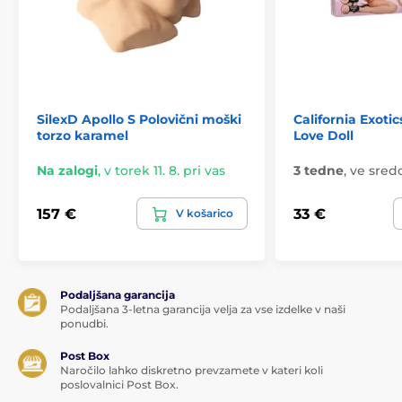
SilexD Apollo S Polovični moški
California Exoti
torzo karamel
Love Doll
Na zalogi
,
v torek 11. 8. pri vas
3 tedne
,
ve sredo
157 €
33 €
V košarico
Podaljšana garancija
Podaljšana 3-letna garancija velja za vse izdelke v naši
ponudbi.
Post Box
Naročilo lahko diskretno prevzamete v kateri koli
poslovalnici Post Box.