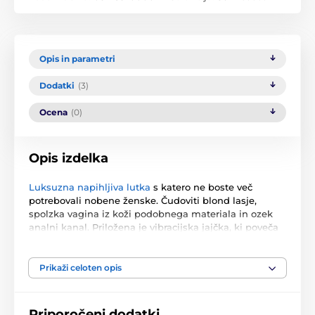
Opis in parametri
Dodatki
(3)
Ocena
(0)
Opis izdelka
Luksuzna napihljiva lutka
s katero ne boste več
potrebovali nobene ženske. Čudoviti blond lasje,
spolzka vagina iz koži podobnega materiala in ozek
analni kanal. Priložena je vibracijska jajčka, ki poveča
dražljiv občutek. Natalie ima popolno oblikovane roke,
ki vas med seksom objamejo. Paket vsebuje pumpo,
puder in vrečo za lažje shranjevanje.
Prikaži celoten opis
Baterije niso priložene. Priporočamo nakup baterij 2x
AA.
Priporočeni dodatki