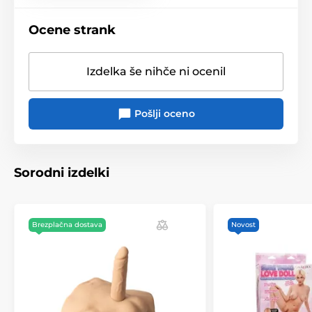
Ocene strank
Izdelka še nihče ni ocenil
Pošlji oceno
Sorodni izdelki
Brezplačna dostava
Novost