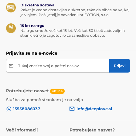
Diskretna dostava
Paket je vedno dostavljen diskretno, tako da nihče ne ve, kaj
je v njem. Pošiljatelj je naveden kot FOTION, s.r.o.
15 let na trgu
Na trgu smo že več kot 15 let. Več kot 50 tisoč zadovoljnih
strank letno je zagotovilo za zanesljivo dobavo.
Prijavite se na e-novice
Tukaj vnesite svoj e-poštni naslov
Prijavi
Potrebujete nasvet
offline
Služba za pomoč strankam je na voljo
15558086037
info@deeplove.si
Več informacij
Potrebujete nasvet?