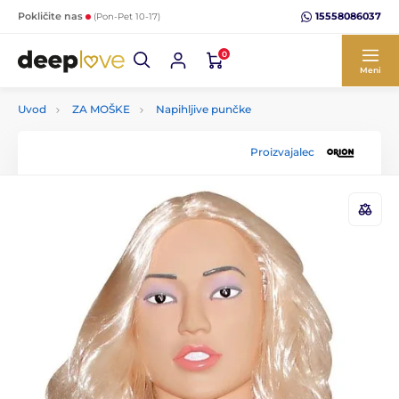
15558086037
Pokličite nas
(Pon-Pet 10-17)
0
Meni
Uvod
ZA MOŠKE
Napihljive punčke
Proizvajalec