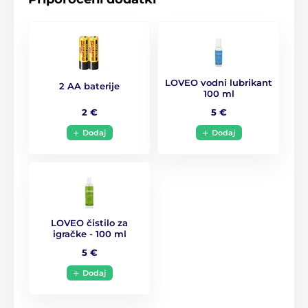
Navodila za uporabo.
Izdelek je uvrščen v kategorijah
LOVEO vodni lubrikant
2 AA baterije
ZA MOŠKE
Napihljive punčke
100 ml
2 €
5 €
Realistične device
Dodaj
Dodaj
LOVEO čistilo za
igračke - 100 ml
5 €
Dodaj