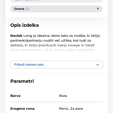
Ocena
(0)
Opis izdelka
Navlek
Long je idealna izbira tako za moške, ki želijo
partnerki/partnerju nuditi več užitka, kot tudi za
dekleta, ki želijo preizkusiti nekaj novega in hkrati
ostati monogamna, ali pa želijo svojim najljubšim
igračkam dodati nove funkcije.
Material igračke je neverjetno nežen in spominja na
Prikaži celoten opis
človeško kožo.
Vgrajeni podaljševalec Long je zelo mehak, a se bo
Parametri
kljub temu čutil v notranjosti in
podaljšal dolžino
penisa za tri centimetre.
Zaradi notranjega reliefa bo
užitek občutil tudi partner, ki daje, medtem ko bo
Barva
Roza
zunanji relief poskrbel za dodatno stimulacijo
partnerja, ki sprejema. Udoben obroček na osnovi ne
bo pritiskal na mošnjo, temveč jo bo čvrsto objel za
Erogena cona
Penis
,
Za pare
prijetno in udobno uporabo, zato se navlek ne bo