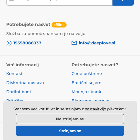
Potrebujete nasvet
offline
Služba za pomoč strankam je na voljo
15558086037
info@deeplove.si
Več informacij
Potrebujete nasvet?
Kontakt
Cene poštnine
Diskretna dostava
Erotični sejem
Darilni boni
Mnenja strank
Pritožba
Blagovne znamke
Star sem več kot 18 let in se strinjam z
nastavitvijo
piškotkov.
O nas
Poslovni pogoji
Ne strinjam se
Strinjam se
© 2026 www.deeplove.si ⦁ E-trgovino je ustvarila
SIMPLIA.cz