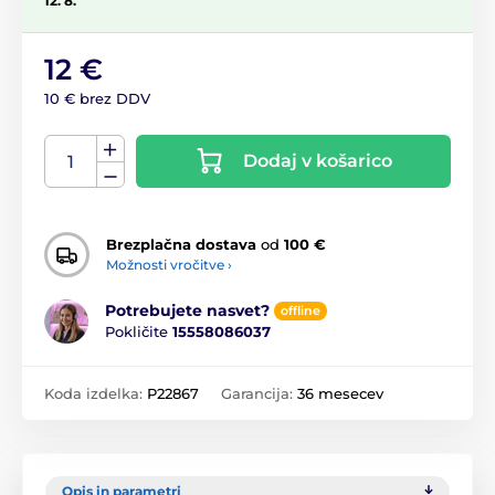
12. 8.
12 €
10 € brez DDV
Dodaj v košarico
Brezplačna dostava
od
100 €
Možnosti vročitve ›
Potrebujete nasvet?
offline
Pokličite
15558086037
Koda izdelka:
P22867
Garancija:
36 mesecev
Opis in parametri