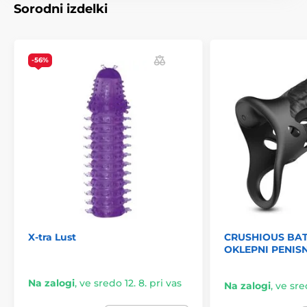
Sorodni izdelki
Izdelek je uvrščen v kategorijah
-56%
Rokavi za penis
Povečanje penisa
X-tra Lust
CRUSHIOUS BA
OKLEPNI PENIS
Na zalogi
,
ve sredo 12. 8. pri vas
Na zalogi
,
ve sred