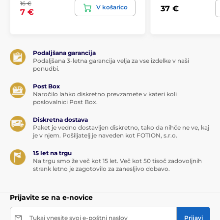
16 €
V košarico
37 €
7 €
Podaljšana garancija
Podaljšana 3-letna garancija velja za vse izdelke v naši
ponudbi.
Post Box
Naročilo lahko diskretno prevzamete v kateri koli
poslovalnici Post Box.
Diskretna dostava
Paket je vedno dostavljen diskretno, tako da nihče ne ve, kaj
je v njem. Pošiljatelj je naveden kot FOTION, s.r.o.
15 let na trgu
Na trgu smo že več kot 15 let. Več kot 50 tisoč zadovoljnih
strank letno je zagotovilo za zanesljivo dobavo.
Prijavite se na e-novice
Tukaj vnesite svoj e-poštni naslov
Prijavi