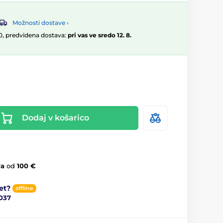
Možnosti dostave ›
:00, predvidena dostava:
pri vas ve sredo 12. 8.
Dodaj v košarico
va
od
100 €
et?
offline
037