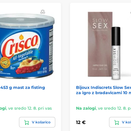
 453 g mast za fisting
Bijoux Indiscrets Slow Se
za igro z bradavicami 10 
ogi
,
ve sredo 12. 8. pri vas
Na zalogi
,
ve sredo 12. 8. p
12 €
V košarico
V ko