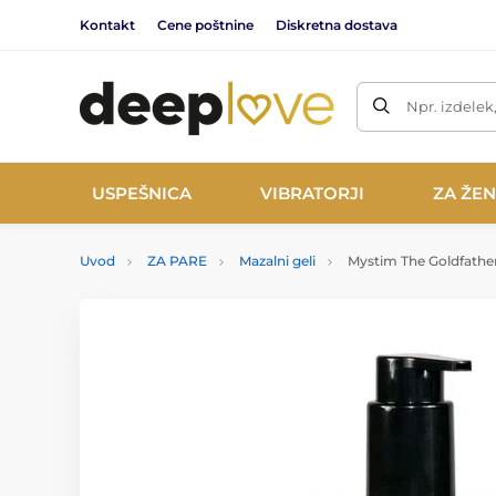
Kontakt
Cene poštnine
Diskretna dostava
Npr. izdelek
USPEŠNICA
VIBRATORJI
ZA ŽE
Uvod
ZA PARE
Mazalni geli
Mystim The Goldfather