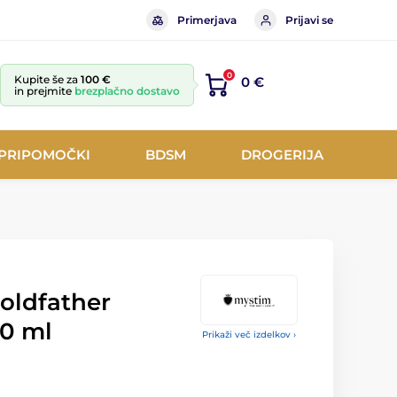
Primerjava
Prijavi se
0
Kupite še za
100 €
0 €
in prejmite
brezplačno dostavo
 PRIPOMOČKI
BDSM
DROGERIJA
oldfather
50 ml
Prikaži več izdelkov ›