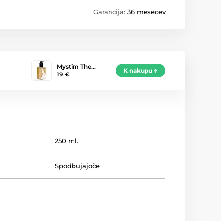
Garancija:
36 mesecev
Mystim The…
K nakupu
19 €
250 ml.
Spodbujajoče