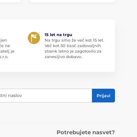
15 let na trgu
ljen
Na trgu smo že več kot 15 let.
če ne
Več kot 50 tisoč zadovoljnih
atelj je
strank letno je zagotovilo za
r.o.
zanesljivo dobavo.
štni naslov
Prijavi
Potrebujete nasvet?