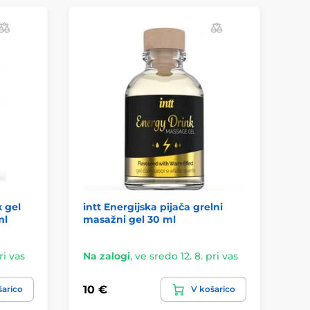
x gel
intt Energijska pijača grelni
Fi
ml
masažni gel 30 ml
ri vas
Na zalogi
,
ve sredo 12. 8. pri vas
Na
10 €
19
šarico
V košarico