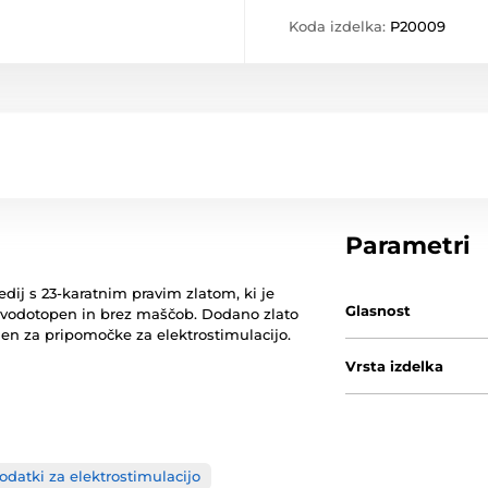
Koda izdelka:
P20009
Parametri
ij s 23-karatnim pravim zlatom, ki je
Glasnost
 vodotopen in brez maščob. Dodano zlato
alen za pripomočke za elektrostimulacijo.
Vrsta izdelka
odatki za elektrostimulacijo