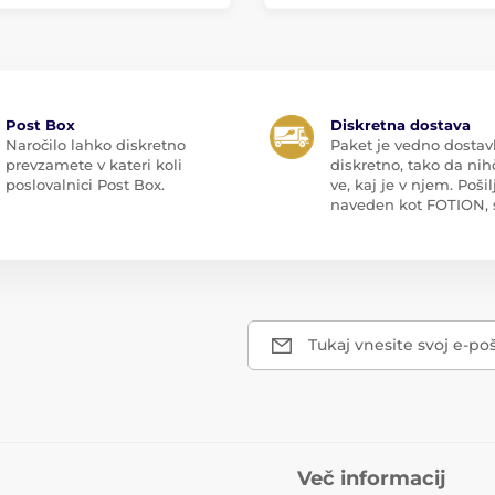
Post Box
Diskretna dostava
Naročilo lahko diskretno
Paket je vedno dostav
prevzamete v kateri koli
diskretno, tako da nih
poslovalnici Post Box.
ve, kaj je v njem. Pošilj
naveden kot FOTION, s.
Tukaj vnesite svoj e-po
Več informacij