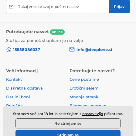
Tukaj vnesite svoj e-poštni naslov
Prijavi
Potrebujete nasvet
online
Služba za pomoč strankam je na voljo
15558086037
info@deeplove.si
Več informacij
Potrebujete nasvet?
Kontakt
Cene poštnine
Diskretna dostava
Erotični sejem
Darilni boni
Mnenja strank
Pritožba
Blagovne znamke
Star sem več kot 18 let in se strinjam z
nastavitvijo
piškotkov.
O nas
Poslovni pogoji
Ne strinjam se
Strinjam se
© 2026 www.deeplove.si ⦁ E-trgovino je ustvarila
SIMPLIA.cz