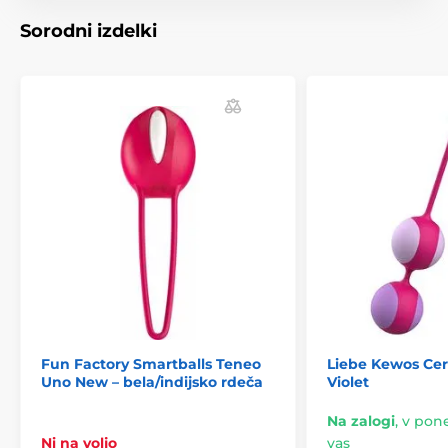
Sorodni izdelki
Dolžina
20 cm
Fun Factory Smartballs Teneo
Liebe Kewos Cer
Uno New – bela/indijsko rdeča
Violet
Na zalogi
,
v pone
Ni na voljo
vas