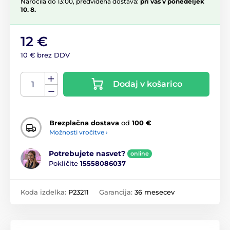
Naročila do 13:00, predvidena dostava:
pri vas v ponedeljek
10. 8.
12 €
10 € brez DDV
Dodaj v košarico
Brezplačna dostava
od
100 €
Možnosti vročitve ›
Potrebujete nasvet?
online
Pokličite
15558086037
Koda izdelka:
P23211
Garancija:
36 mesecev