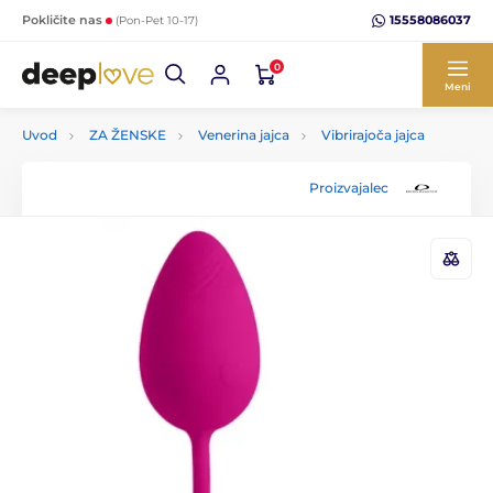
15558086037
Pokličite nas
(Pon-Pet 10-17)
0
Meni
Uvod
ZA ŽENSKE
Venerina jajca
Vibrirajoča jajca
Proizvajalec