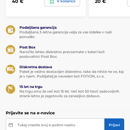
40 €
20 €
V košarico
Venerina jajca
Vibrirajoča jajca
Podaljšana garancija
Podaljšana 3-letna garancija velja za vse izdelke v naši
ponudbi.
Post Box
Naročilo lahko diskretno prevzamete v kateri koli
poslovalnici Post Box.
Diskretna dostava
Paket je vedno dostavljen diskretno, tako da nihče ne ve, kaj
je v njem. Pošiljatelj je naveden kot FOTION, s.r.o.
15 let na trgu
Na trgu smo že več kot 15 let. Več kot 50 tisoč zadovoljnih
strank letno je zagotovilo za zanesljivo dobavo.
Prijavite se na e-novice
Tukaj vnesite svoj e-poštni naslov
Prijavi