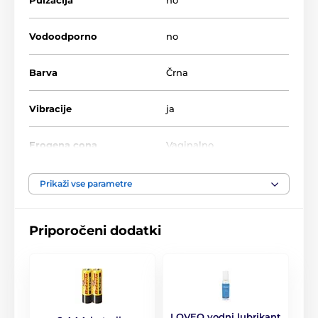
ZA ŽENSKE
Venerina jajca
Vibrirajoče Venerine kroglice
Vodoodporno
no
Vibrirajoča jajca
Barva
Črna
Vibracije
ja
Erogena cona
Vaginalno
Napajalnik
Klasične baterije
Prikaži vse parametre
Materialna lastnina
Trdo na dotik
Priporočeni dodatki
Vrsta baterije
2 bateriji AAA
Material
Jakna
LOVEO vodni lubrikant