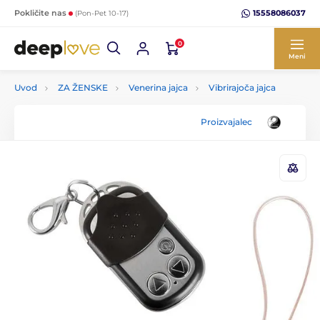
15558086037
Pokličite nas
(Pon-Pet 10-17)
0
Meni
Uvod
ZA ŽENSKE
Venerina jajca
Vibrirajoča jajca
Proizvajalec