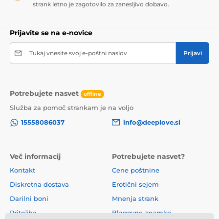
strank letno je zagotovilo za zanesljivo dobavo.
Prijavite se na e-novice
Tukaj vnesite svoj e-poštni naslov
Prijavi
Potrebujete nasvet
offline
Služba za pomoč strankam je na voljo
15558086037
info@deeplove.si
Več informacij
Potrebujete nasvet?
Kontakt
Cene poštnine
Diskretna dostava
Erotični sejem
Darilni boni
Mnenja strank
Pritožba
Blagovne znamke