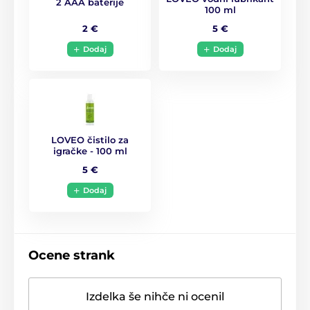
2 AAA baterije
Premer
3.3 cm
100 ml
2 €
5 €
Vodoodpornost
ja
Dodaj
Dodaj
Dolžina
8 cm
LOVEO čistilo za
igračke - 100 ml
5 €
Dodaj
Ocene strank
Izdelka še nihče ni ocenil