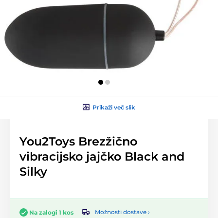
Prikaži več slik
You2Toys Brezžično
vibracijsko jajčko Black and
Silky
Možnosti dostave ›
Na zalogi 1 kos