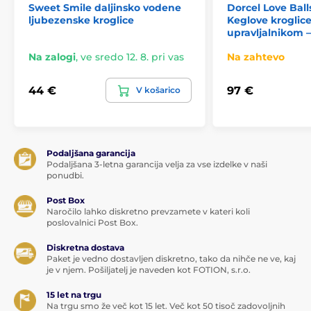
Sweet Smile daljinsko vodene
Dorcel Love Balls
ljubezenske kroglice
Keglove kroglice
upravljalnikom –
Na zalogi
,
ve sredo 12. 8. pri vas
Na zahtevo
44 €
97 €
V košarico
Podaljšana garancija
Podaljšana 3-letna garancija velja za vse izdelke v naši
ponudbi.
Post Box
Naročilo lahko diskretno prevzamete v kateri koli
poslovalnici Post Box.
Diskretna dostava
Paket je vedno dostavljen diskretno, tako da nihče ne ve, kaj
je v njem. Pošiljatelj je naveden kot FOTION, s.r.o.
15 let na trgu
Na trgu smo že več kot 15 let. Več kot 50 tisoč zadovoljnih