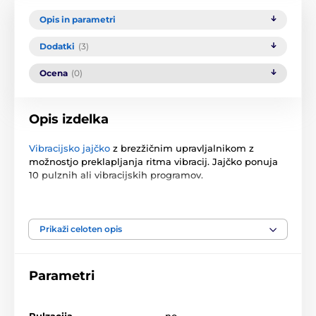
Opis in parametri
Dodatki
(3)
Ocena
(0)
Opis izdelka
Vibracijsko jajčko
z brezžičnim upravljalnikom z
možnostjo preklapljanja ritma vibracij. Jajčko ponuja
10 pulznih ali vibracijskih programov.
Velikost 8 cm, premer 3,3 cm.
Baterije so vključene v pakiranje.
Prikaži celoten opis
Navodila za uporabo.
Parametri
Izdelek je uvrščen v kategorijah
Pulzacija
no