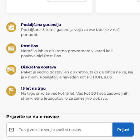
Podaljšana garancija
Podaljšana 3-letna garancija velja za vse izdelke v naši
ponudbi.
Post Box
Naročilo lahko diskretno prevzamete v kateri koli
poslovalnici Post Box.
Diskretna dostava
Paket je vedno dostavljen diskretno, tako da nihče ne ve, kaj
je v njem. Pošiljatelj je naveden kot FOTION, s.r.o.
15 let na trgu
Izdelek je uvrščen v kategorijah
Na trgu smo že več kot 15 let. Več kot 50 tisoč zadovoljnih
strank letno je zagotovilo za zanesljivo dobavo.
Vibratorji za G-točko
Mini vibratorji
Prijavite se na e-novice
Silikonski vibratorji
Klitoralni vibratorji
Tukaj vnesite svoj e-poštni naslov
Prijavi