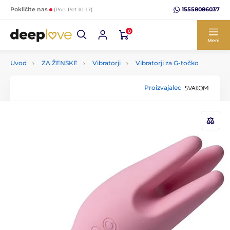
15558086037
Pokličite nas
(Pon-Pet 10-17)
0
Meni
Uvod
ZA ŽENSKE
Vibratorji
Vibratorji za G-točko
Proizvajalec