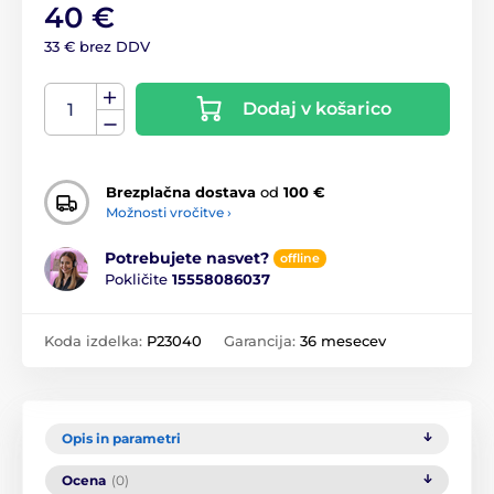
40 €
33 € brez DDV
Dodaj v košarico
Brezplačna dostava
od
100 €
Možnosti vročitve ›
Potrebujete nasvet?
offline
Pokličite
15558086037
Koda izdelka:
P23040
Garancija:
36 mesecev
Opis in parametri
Ocena
(0)