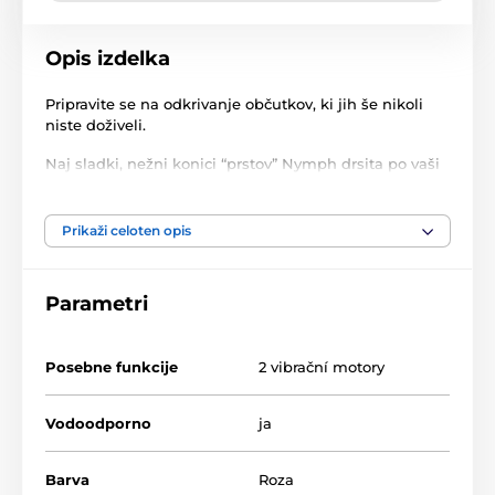
Opis izdelka
Pripravite se na odkrivanje občutkov, ki jih še nikoli
niste doživeli.
Naj sladki, nežni konici “prstov” Nymph drsita po vaši
koži, vibrirata, prekrvavita in stimulirata vaše najbolj
občutljive predele. Prinesite s seboj valove stimulacije
za užitek.
Prikaži celoten opis
Božanje bradavic
Stimulacija klitorisa
Parametri
Masaža glavice penisa
Draženje mod
Posebne funkcije
2 vibrační motory
Od predigre do vrhunca. Bradavice, stimulacija
klitorisa, G-točka.
Vodoodporno
ja
Barva
Roza