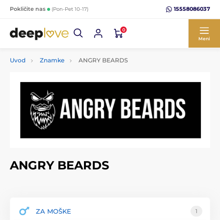
15558086037
Pokličite nas
(Pon-Pet 10-17)
0
Meni
Uvod
Znamke
ANGRY BEARDS
ANGRY BEARDS
ZA MOŠKE
1