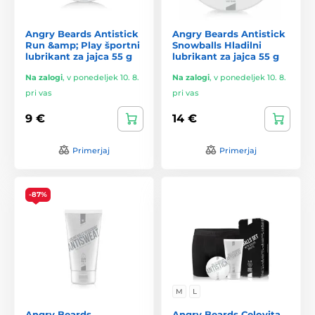
Angry Beards Antistick
Angry Beards Antistick
Run &amp; Play športni
Snowballs Hladilni
lubrikant za jajca 55 g
lubrikant za jajca 55 g
Na zalogi
,
v ponedeljek 10. 8.
Na zalogi
,
v ponedeljek 10. 8.
pri vas
pri vas
9 €
14 €
Primerjaj
Primerjaj
-87%
M
L
Angry Beards
Angry Beards Celovita