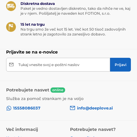
Diskretna dostava
Paket je vedno dostavljen diskretno, tako da nihče ne ve, kaj
je v njem. Pošiljatelj je naveden kot FOTION, s.r.o.
15 let na trgu
Na trgu smo že več kot 15 let. Več kot 50 tisoč zadovoljnih
strank letno je zagotovilo za zanesljivo dobavo.
Prijavite se na e-novice
Tukaj vnesite svoj e-poštni naslov
Prijavi
Potrebujete nasvet
online
Služba za pomoč strankam je na voljo
15558086037
info@deeplove.si
Več informacij
Potrebujete nasvet?