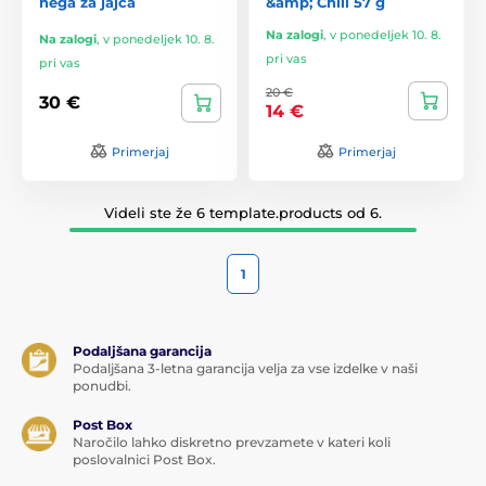
nega za jajca
&amp; Chill 57 g
Na zalogi
,
v ponedeljek 10. 8.
Na zalogi
,
v ponedeljek 10. 8.
pri vas
pri vas
20 €
30 €
14 €
Primerjaj
Primerjaj
Videli ste že 6 template.products od 6.
1
Podaljšana garancija
Podaljšana 3-letna garancija velja za vse izdelke v naši
ponudbi.
Post Box
Naročilo lahko diskretno prevzamete v kateri koli
poslovalnici Post Box.