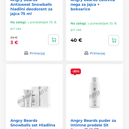
Antisweat Snowballs
nega za jajca +
hladilni deodorant za
boksarice
jajca 75 ml
Na zalogi
,
v ponedeljek 10. 8.
Na zalogi
,
v ponedeljek 10. 8.
pri vas
pri vas
24 €
40 €
3 €
Primerjaj
Primerjaj
-30%
Angry Beards
Angry Beards puder za
Snowballs set Hladilna
intimne predele Sit