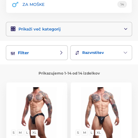
ZA MOŠKE
14
Prikaži več kategorij
Razvrstitev
Filter
Prikazujemo 1-14 od 14 izdelkov
S
M
L
XL
S
M
L
XL