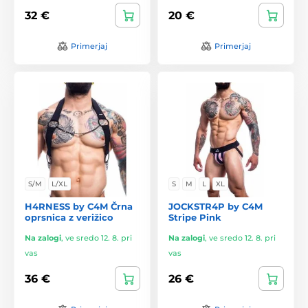
32 €
20 €
Primerjaj
Primerjaj
S/M
L/XL
S
M
L
XL
H4RNESS by C4M Črna
JOCKSTR4P by C4M
oprsnica z verižico
Stripe Pink
Na zalogi
,
ve sredo 12. 8. pri
Na zalogi
,
ve sredo 12. 8. pri
vas
vas
36 €
26 €