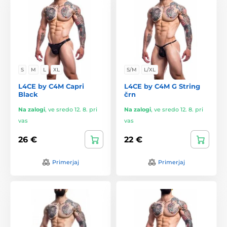
S
M
L
XL
S/M
L/XL
L4CE by C4M Capri
L4CE by C4M G String
Black
črn
Na zalogi
,
ve sredo 12. 8. pri
Na zalogi
,
ve sredo 12. 8. pri
vas
vas
26 €
22 €
Primerjaj
Primerjaj