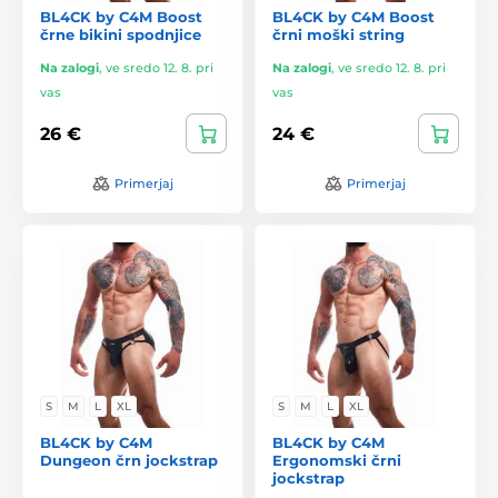
BL4CK by C4M Boost
BL4CK by C4M Boost
črne bikini spodnjice
črni moški string
Na zalogi
,
ve sredo 12. 8. pri
Na zalogi
,
ve sredo 12. 8. pri
vas
vas
26 €
24 €
Primerjaj
Primerjaj
S
M
L
XL
S
M
L
XL
BL4CK by C4M
BL4CK by C4M
Dungeon črn jockstrap
Ergonomski črni
jockstrap