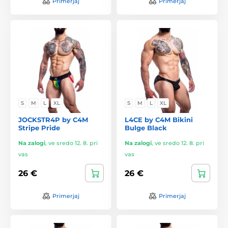
Primerjaj
Primerjaj
S
M
L
XL
S
M
L
XL
JOCKSTR4P by C4M
L4CE by C4M Bikini
Stripe Pride
Bulge Black
Na zalogi
,
ve sredo 12. 8. pri
Na zalogi
,
ve sredo 12. 8. pri
vas
vas
26 €
26 €
Primerjaj
Primerjaj