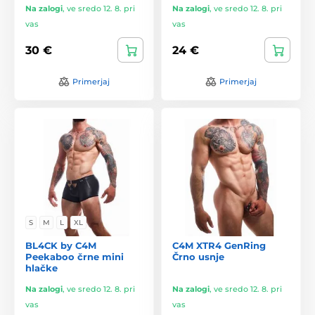
Na zalogi
,
ve sredo 12. 8. pri
Na zalogi
,
ve sredo 12. 8. pri
vas
vas
30 €
24 €
Primerjaj
Primerjaj
S
M
L
XL
BL4CK by C4M
C4M XTR4 GenRing
Peekaboo črne mini
Črno usnje
hlačke
Na zalogi
,
ve sredo 12. 8. pri
Na zalogi
,
ve sredo 12. 8. pri
vas
vas