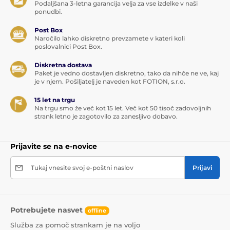
Podaljšana 3-letna garancija velja za vse izdelke v naši
ponudbi.
Post Box
Naročilo lahko diskretno prevzamete v kateri koli
poslovalnici Post Box.
Diskretna dostava
Paket je vedno dostavljen diskretno, tako da nihče ne ve, kaj
je v njem. Pošiljatelj je naveden kot FOTION, s.r.o.
15 let na trgu
Na trgu smo že več kot 15 let. Več kot 50 tisoč zadovoljnih
strank letno je zagotovilo za zanesljivo dobavo.
Prijavite se na e-novice
Tukaj vnesite svoj e-poštni naslov
Prijavi
Potrebujete nasvet
offline
Služba za pomoč strankam je na voljo