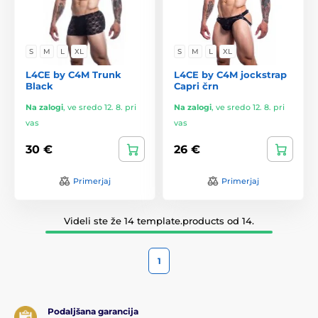
S
M
L
XL
S
M
L
XL
L4CE by C4M Trunk
L4CE by C4M jockstrap
Black
Capri črn
Na zalogi
,
ve sredo 12. 8. pri
Na zalogi
,
ve sredo 12. 8. pri
vas
vas
30 €
26 €
Primerjaj
Primerjaj
Videli ste že 14 template.products od 14.
1
Podaljšana garancija