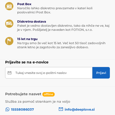
Post Box
Naročilo lahko diskretno prevzamete v kateri koli
poslovalnici Post Box.
Diskretna dostava
Paket je vedno dostavljen diskretno, tako da nihče ne ve, kaj
je v njem. Pošiljatelj je naveden kot FOTION, s.r.o.
15 let na trgu
Na trgu smo že več kot 15 let. Več kot 50 tisoč zadovoljnih
strank letno je zagotovilo za zanesljivo dobavo.
Prijavite se na e-novice
Tukaj vnesite svoj e-poštni naslov
Prijavi
Potrebujete nasvet
offline
Služba za pomoč strankam je na voljo
15558086037
info@deeplove.si