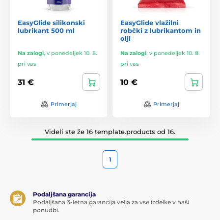
EasyGlide silikonski
EasyGlide vlažilni
lubrikant 500 ml
robčki z lubrikantom in
olji
Na zalogi
,
v ponedeljek 10. 8.
Na zalogi
,
v ponedeljek 10. 8.
pri vas
pri vas
31 €
10 €
Primerjaj
Primerjaj
Videli ste že 16 template.products od 16.
1
Podaljšana garancija
Podaljšana 3-letna garancija velja za vse izdelke v naši
ponudbi.