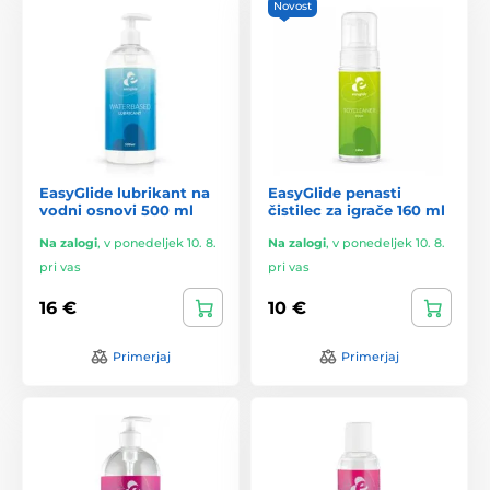
Novost
EasyGlide lubrikant na
EasyGlide penasti
vodni osnovi 500 ml
čistilec za igrače 160 ml
Na zalogi
,
v ponedeljek 10. 8.
Na zalogi
,
v ponedeljek 10. 8.
pri vas
pri vas
16 €
10 €
Primerjaj
Primerjaj