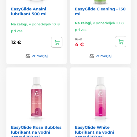
EasyGlide Analni
EasyGlide Cleaning - 150
lubrikant 500 ml
ml
Na zalogi
,
v ponedeljek 10. 8.
Na zalogi
,
v ponedeljek 10. 8.
pri vas
pri vas
16 €
12 €
4 €
Primerjaj
Primerjaj
EasyGlide Rosé Bubbles
EasyGlide White
lubrikant na vodni
lubrikant na vodni