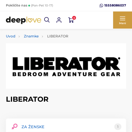
15558086037
Pokličite nas
(Pon-Pet 10-17)
0
Meni
Uvod
Znamke
LIBERATOR
LIBERATOR
ZA ŽENSKE
1