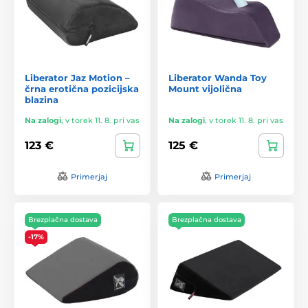
Liberator Jaz Motion –
Liberator Wanda Toy
črna erotična pozicijska
Mount vijolična
blazina
Na zalogi
,
v torek 11. 8. pri vas
Na zalogi
,
v torek 11. 8. pri vas
123 €
125 €
Primerjaj
Primerjaj
Brezplačna dostava
Brezplačna dostava
-17%