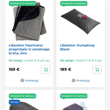
Brezplačna dostava
Brezplačna dostava
Liberator Fascinator
Liberator Humphrey
pregrinjalo iz umetnega
Black
krzna, sivo
Na zalogi
,
v torek 11. 8. pri vas
Na zalogi
,
v torek 11. 8. pri vas
169 €
189 €
Primerjaj
Primerjaj
Brezplačna dostava
Brezplačna dostava
Novost