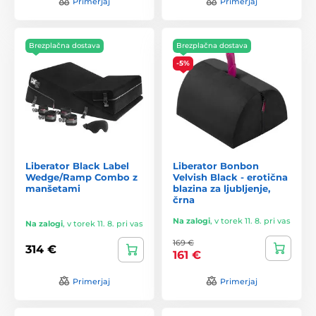
Primerjaj
Primerjaj
Brezplačna dostava
Brezplačna dostava
-5%
Liberator Black Label
Liberator Bonbon
Wedge/Ramp Combo z
Velvish Black - erotična
manšetami
blazina za ljubljenje,
črna
Na zalogi
,
v torek 11. 8. pri vas
Na zalogi
,
v torek 11. 8. pri vas
169 €
314 €
161 €
Primerjaj
Primerjaj