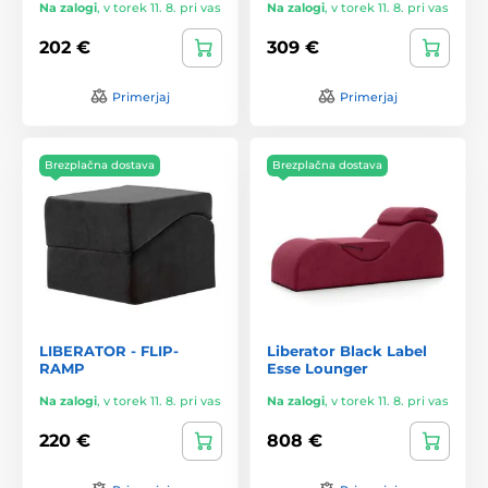
Na zalogi
,
v torek 11. 8. pri vas
Na zalogi
,
v torek 11. 8. pri vas
202 €
309 €
Primerjaj
Primerjaj
Brezplačna dostava
Brezplačna dostava
LIBERATOR - FLIP-
Liberator Black Label
RAMP
Esse Lounger
Na zalogi
,
v torek 11. 8. pri vas
Na zalogi
,
v torek 11. 8. pri vas
220 €
808 €