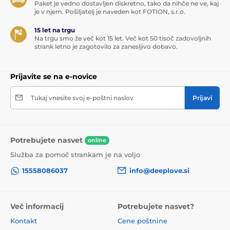
Paket je vedno dostavljen diskretno, tako da nihče ne ve, kaj
je v njem. Pošiljatelj je naveden kot FOTION, s.r.o.
15 let na trgu
Na trgu smo že več kot 15 let. Več kot 50 tisoč zadovoljnih
strank letno je zagotovilo za zanesljivo dobavo.
Prijavite se na e-novice
Tukaj vnesite svoj e-poštni naslov
Prijavi
Potrebujete nasvet
online
Služba za pomoč strankam je na voljo
15558086037
info@deeplove.si
Več informacij
Potrebujete nasvet?
Kontakt
Cene poštnine