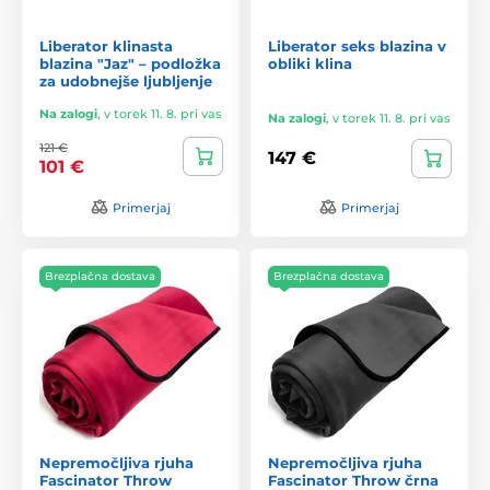
Liberator klinasta
Liberator seks blazina v
blazina "Jaz" – podložka
obliki klina
za udobnejše ljubljenje
Na zalogi
,
v torek 11. 8. pri vas
Na zalogi
,
v torek 11. 8. pri vas
121 €
147 €
101 €
Primerjaj
Primerjaj
Brezplačna dostava
Brezplačna dostava
Nepremočljiva rjuha
Nepremočljiva rjuha
Fascinator Throw
Fascinator Throw črna