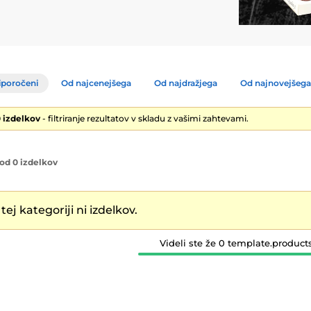
iporočeni
Od najcenejšega
Od najdražjega
Od najnovejšega
0 izdelkov
- filtriranje rezultatov v skladu z vašimi zahtevami.
od 0 izdelkov
tej kategoriji ni izdelkov.
Videli ste že 0 template.product