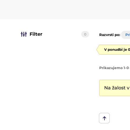
Filter
0
Razvrsti po:
Pr
V ponudbi je 
Prikazujemo 1-0 
Na žalost v 