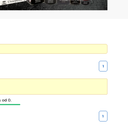
1
s od 0.
1