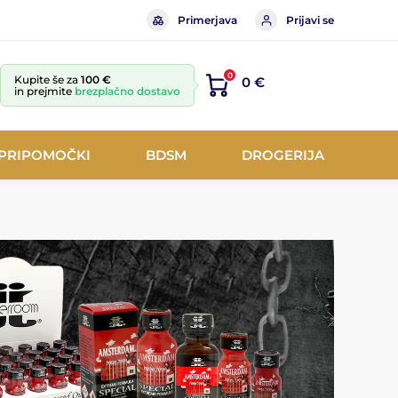
Primerjava
Prijavi se
0
Kupite še za
100 €
0 €
in prejmite
brezplačno dostavo
 PRIPOMOČKI
BDSM
DROGERIJA