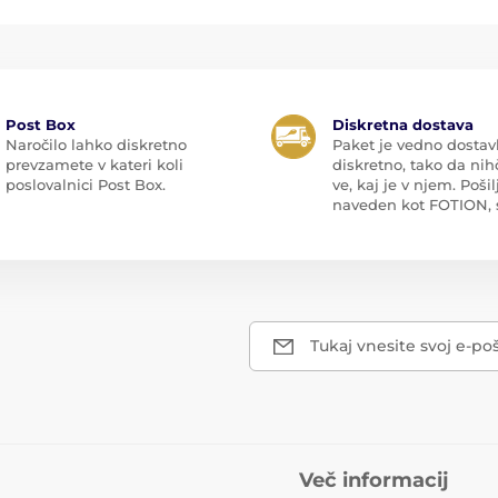
Post Box
Diskretna dostava
Naročilo lahko diskretno
Paket je vedno dostav
prevzamete v kateri koli
diskretno, tako da nih
poslovalnici Post Box.
ve, kaj je v njem. Pošilj
naveden kot FOTION, s.
Tukaj vnesite svoj e-po
Več informacij