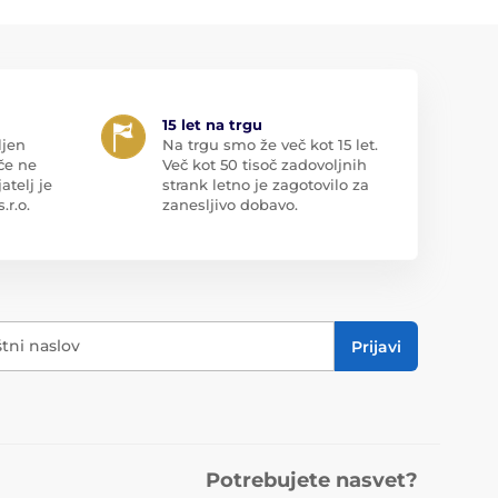
15 let na trgu
ljen
Na trgu smo že več kot 15 let.
če ne
Več kot 50 tisoč zadovoljnih
atelj je
strank letno je zagotovilo za
r.o.
zanesljivo dobavo.
štni naslov
Prijavi
Potrebujete nasvet?