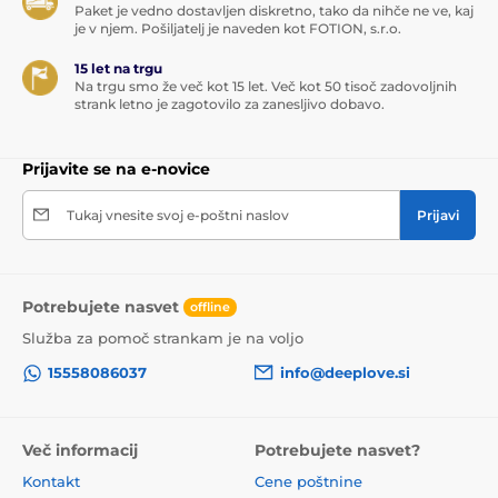
Paket je vedno dostavljen diskretno, tako da nihče ne ve, kaj
je v njem. Pošiljatelj je naveden kot FOTION, s.r.o.
15 let na trgu
Na trgu smo že več kot 15 let. Več kot 50 tisoč zadovoljnih
strank letno je zagotovilo za zanesljivo dobavo.
Prijavite se na e-novice
Tukaj vnesite svoj e-poštni naslov
Prijavi
Potrebujete nasvet
offline
Služba za pomoč strankam je na voljo
15558086037
info@deeplove.si
Več informacij
Potrebujete nasvet?
Kontakt
Cene poštnine