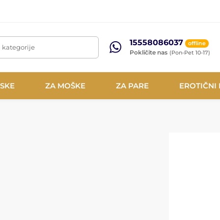
15558086037
offline
, kategorije
Pokličite nas
(Pon-Pet 10-17)
NSKE
ZA MOŠKE
ZA PARE
EROTIČNI