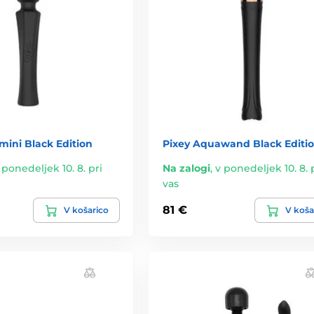
mini Black Edition
Pixey Aquawand Black Editi
 ponedeljek 10. 8. pri
Na zalogi
,
v ponedeljek 10. 8. 
vas
81 €
V košarico
V koša