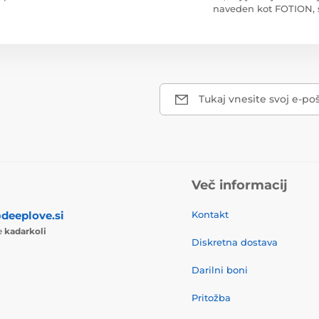
naveden kot FOTION, s.
Tukaj vnesite svoj e-po
Več informacij
deeplove.si
Kontakt
te
kadarkoli
Diskretna dostava
Darilni boni
Pritožba