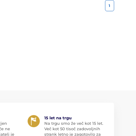
1
15 let na trgu
ljen
Na trgu smo že več kot 15 let.
če ne
Več kot 50 tisoč zadovoljnih
atelj je
strank letno je zagotovilo za