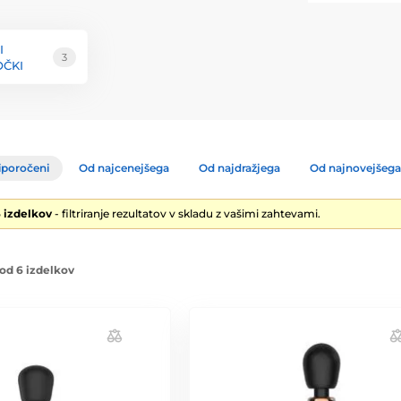
I
3
ČKI
iporočeni
Od najcenejšega
Od najdražjega
Od najnovejšega
6 izdelkov
- filtriranje rezultatov v skladu z vašimi zahtevami.
od 6 izdelkov