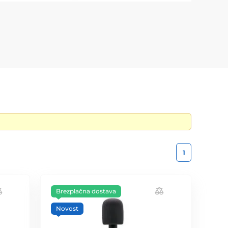
1
Brezplačna dostava
Novost