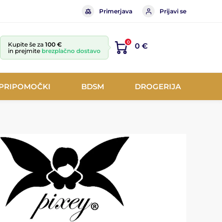
Primerjava
Prijavi se
0
Kupite še za
100 €
0 €
in prejmite
brezplačno dostavo
 PRIPOMOČKI
BDSM
DROGERIJA