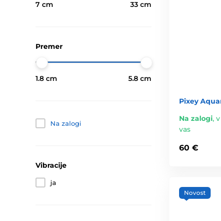
7 cm
33 cm
Premer
1.8 cm
5.8 cm
Pixey Aqua
Na zalogi
,
v
Na zalogi
vas
60 €
Vibracije
ja
Novost