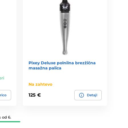
Pixey Deluxe polnilna brezžična
masažna palica
pri
Na zahtevo
125 €
rico
Detajl
 od 6.