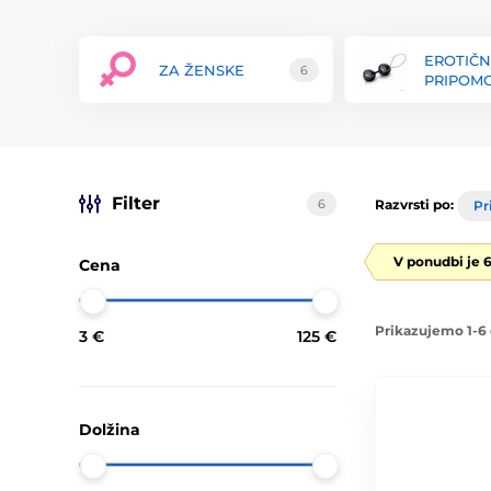
EROTIČN
ZA ŽENSKE
6
PRIPOMO
Filter
6
Razvrsti po:
Pr
V ponudbi je 
Cena
Prikazujemo 1-6 
3 €
125 €
Dolžina