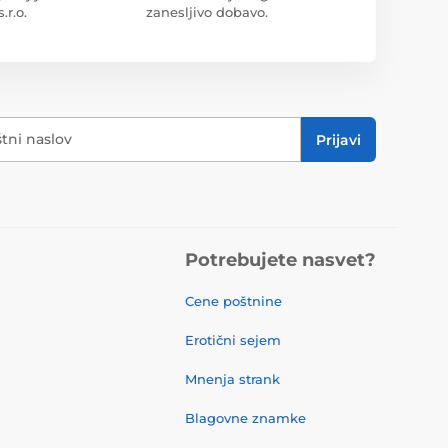
r.o.
zanesljivo dobavo.
štni naslov
Prijavi
Potrebujete nasvet?
Cene poštnine
Erotični sejem
Mnenja strank
Blagovne znamke