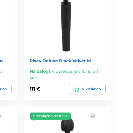
on
Pixey Deluxe Black Velvet M
pri
Na zalogi
,
v ponedeljek 10. 8. pri
vas
111 €
rico
V košarico
Brezplačna dostava