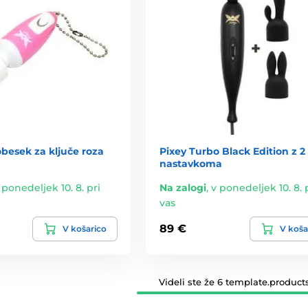
obesek za ključe roza
Pixey Turbo Black Edition z 2
nastavkoma
 ponedeljek 10. 8. pri
Na zalogi
,
v ponedeljek 10. 8. 
vas
89 €
V košarico
V koša
Videli ste že 6 template.products