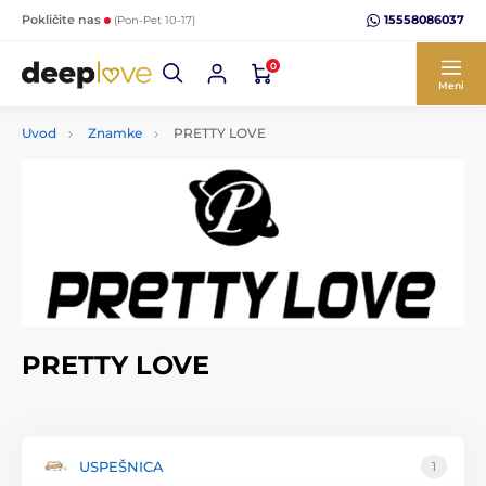
15558086037
Pokličite nas
(Pon-Pet 10-17)
0
Meni
Uvod
Znamke
PRETTY LOVE
PRETTY LOVE
USPEŠNICA
1