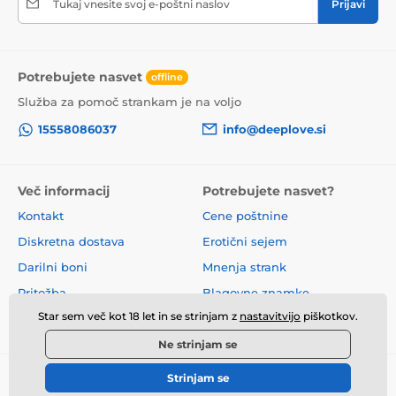
Tukaj vnesite svoj e-poštni naslov
Prijavi
Potrebujete nasvet
offline
Služba za pomoč strankam je na voljo
15558086037
info@deeplove.si
Več informacij
Potrebujete nasvet?
Kontakt
Cene poštnine
Diskretna dostava
Erotični sejem
Darilni boni
Mnenja strank
Pritožba
Blagovne znamke
Star sem več kot 18 let in se strinjam z
nastavitvijo
piškotkov.
O nas
Poslovni pogoji
Ne strinjam se
Strinjam se
© 2026 www.deeplove.si ⦁ E-trgovino je ustvarila
SIMPLIA.cz