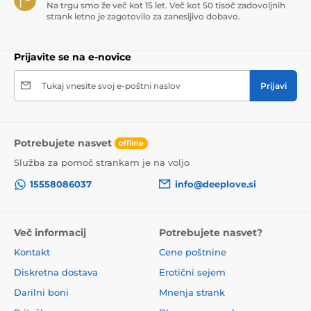
Na trgu smo že več kot 15 let. Več kot 50 tisoč zadovoljnih
strank letno je zagotovilo za zanesljivo dobavo.
Prijavite se na e-novice
Tukaj vnesite svoj e-poštni naslov
Prijavi
Potrebujete nasvet
offline
Služba za pomoč strankam je na voljo
15558086037
info@deeplove.si
Več informacij
Potrebujete nasvet?
Kontakt
Cene poštnine
Diskretna dostava
Erotični sejem
Darilni boni
Mnenja strank