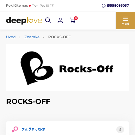
15558086037
Pokličite nas
(Pon-Pet 10-17)
0
Meni
Uvod
Znamke
ROCKS-OFF
ROCKS-OFF
ZA ŽENSKE
5