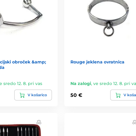
cijski obroček &amp;
Rouge jeklena ovratnica
da
e sredo 12. 8. pri vas
Na zalogi
,
ve sredo 12. 8. pri v
50 €
V košarico
V koša