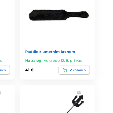
Paddle z umetnim krznom
as
Na zalogi
,
ve sredo 12. 8. pri vas
41 €
rico
V košarico