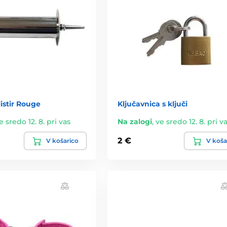
listir Rouge
Ključavnica s ključi
e sredo 12. 8. pri vas
Na zalogi
,
ve sredo 12. 8. pri v
2 €
V košarico
V koša