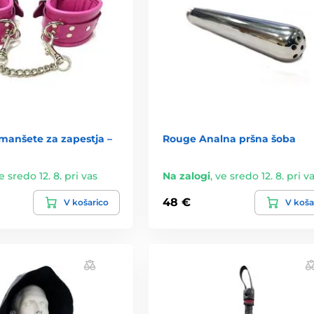
manšete za zapestja –
Rouge Analna pršna šoba
e sredo 12. 8. pri vas
Na zalogi
,
ve sredo 12. 8. pri v
48 €
V košarico
V koša