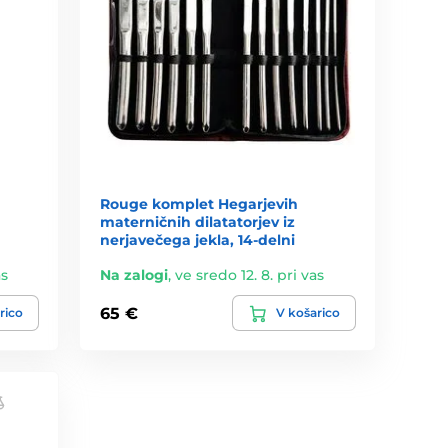
Rouge komplet Hegarjevih
materničnih dilatatorjev iz
nerjavečega jekla, 14-delni
as
Na zalogi
,
ve sredo 12. 8. pri vas
65 €
rico
V košarico