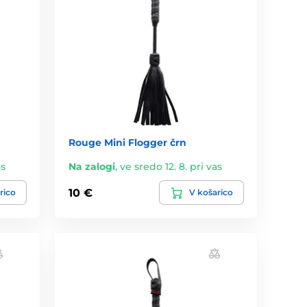
Rouge Mini Flogger črn
as
Na zalogi
,
ve sredo 12. 8. pri vas
10 €
rico
V košarico