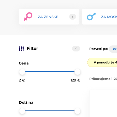
ZA ŽENSKE
ZA MOŠ
3
Filter
41
Razvrsti po:
Pr
V ponudbi je 4
Cena
Prikazujemo 1-20
2 €
129 €
Dolžina