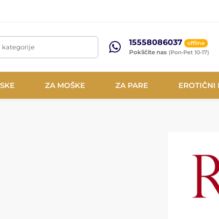
15558086037
offline
, kategorije
Pokličite nas
(Pon-Pet 10-17)
NSKE
ZA MOŠKE
ZA PARE
EROTIČNI