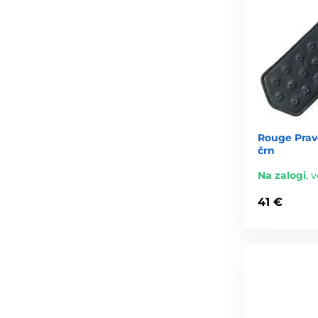
Rouge Pravo
črn
Na zalogi
,
v
41 €