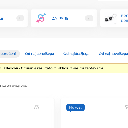
ERO
KE
ZA PARE
11
31
PR
iporočeni
Od najcenejšega
Od najdražjega
Od najnovejšega
1 izdelkov
- filtriranje rezultatov v skladu z vašimi zahtevami.
 od 41 izdelkov
Novost