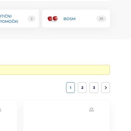
TIČNI
BDSM
3
39
IPOMOČKI
1
2
3