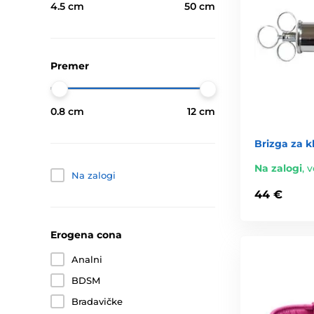
4.5 cm
50 cm
Premer
0.8 cm
12 cm
Brizga za k
Na zalogi
,
v
Na zalogi
44 €
Erogena cona
Analni
BDSM
Bradavičke