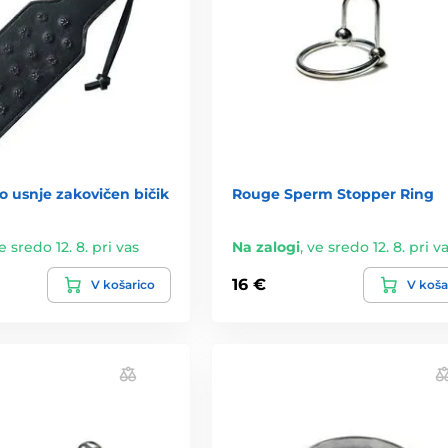
 usnje zakovičen bičik
Rouge Sperm Stopper Ring
e sredo 12. 8. pri vas
Na zalogi
,
ve sredo 12. 8. pri v
16 €
V košarico
V koša