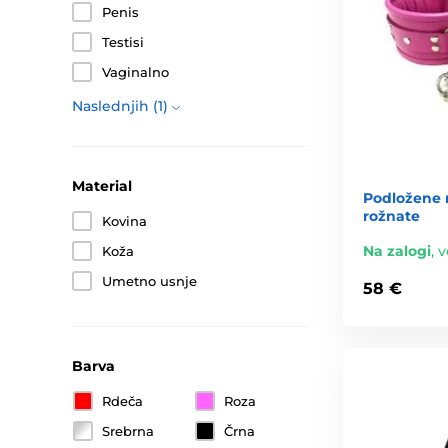
Penis
Testisi
Vaginalno
Naslednjih (1)
Material
Podložene 
rožnate
Kovina
Na zalogi
,
v
Koža
Umetno usnje
58 €
Barva
Rdeča
Roza
Srebrna
Črna