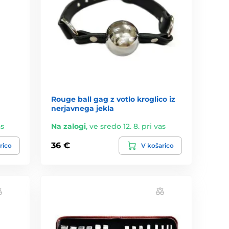
Rouge ball gag z votlo kroglico iz
nerjavnega jekla
as
Na zalogi
,
ve sredo 12. 8. pri vas
36 €
rico
V košarico