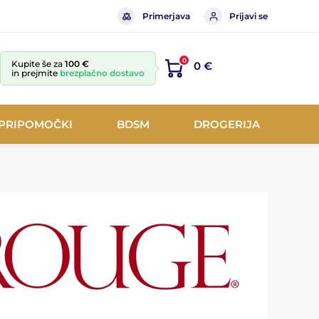
Primerjava
Prijavi se
0
Kupite še za
100 €
0 €
in prejmite
brezplačno dostavo
 PRIPOMOČKI
BDSM
DROGERIJA