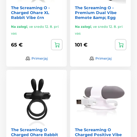
The Screaming O -
The Screaming O -
Charged Ohare XL
Premium Dual Vibe
Rabbit Vibe črn
Remote &amp; Egg
Na zalogi
,
ve sredo 12. 8. pri
Na zalogi
,
ve sredo 12. 8. pri
vas
vas
65 €
101 €
Primerjaj
Primerjaj
The Screaming O
The Screaming O
Charged Ohare Rabbit
Charged Positive Vibe