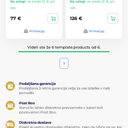
Na zalogi
,
ve sredo 12. 8. pri
Na zalogi
,
ve sredo 12. 8. pri
vas
vas
77 €
126 €
Primerjaj
Primerjaj
Videli ste že 6 template.products od 6.
1
Podaljšana garancija
Podaljšana 3-letna garancija velja za vse izdelke v naši
ponudbi.
Post Box
Naročilo lahko diskretno prevzamete v kateri koli
poslovalnici Post Box.
Diskretna dostava
Paket je vedno dostavljen diskretno, tako da nihče ne ve, kaj