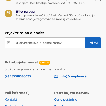
je v njem. Pošiljatelj je naveden kot FOTION, s.r.o.
15 let na trgu
Na trgu smo že več kot 15 let. Več kot 50 tisoč zadovoljnih
strank letno je zagotovilo za zanesljivo dobavo.
Prijavite se na e-novice
Tukaj vnesite svoj e-poštni naslov
Prijavi
Potrebujete nasvet
offline
Služba za pomoč strankam je na voljo
15558086037
info@deeplove.si
Več informacij
Potrebujete nasvet?
Kontakt
Cene poštnine