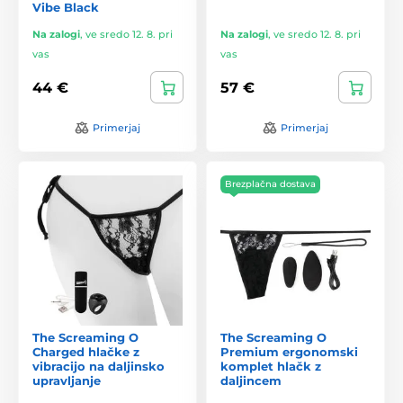
Vibe Black
Na zalogi
,
ve sredo 12. 8. pri
Na zalogi
,
ve sredo 12. 8. pri
vas
vas
44 €
57 €
Primerjaj
Primerjaj
Brezplačna dostava
The Screaming O
The Screaming O
Charged hlačke z
Premium ergonomski
vibracijo na daljinsko
komplet hlačk z
upravljanje
daljincem