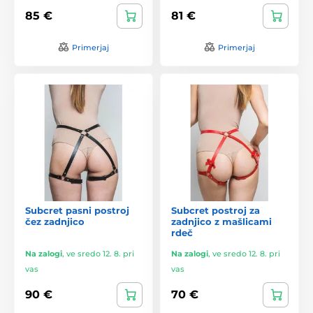
85 €
81 €
Primerjaj
Primerjaj
Subcret pasni postroj
Subcret postroj za
čez zadnjico
zadnjico z mašlicami
rdeč
Na zalogi
,
ve sredo 12. 8. pri
Na zalogi
,
ve sredo 12. 8. pri
vas
vas
90 €
70 €