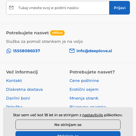
Tukaj vnesite svoj e-poštni naslov
Prijavi
Potrebujete nasvet
offline
Služba za pomoč strankam je na voljo
15558086037
info@deeplove.si
Več informacij
Potrebujete nasvet?
Kontakt
Cene poštnine
Diskretna dostava
Erotični sejem
Darilni boni
Mnenja strank
Pritožba
Blagovne znamke
Star sem več kot 18 let in se strinjam z
nastavitvijo
piškotkov.
O nas
Poslovni pogoji
Ne strinjam se