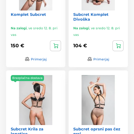
Komplet Subcret
Subcret Komplet
Divoška
Na zalogi
,
ve sredo 12. 8. pri
Na zalogi
,
ve sredo 12. 8. pri
vas
vas
150 €
104 €
Primerjaj
Primerjaj
Brezplačna dostava
Subcret Krila za
Subcret oprsni pas čez
lopatice
prsi