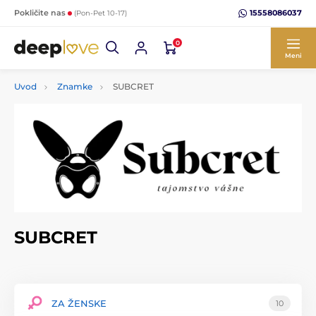
15558086037
Pokličite nas
(Pon-Pet 10-17)
0
Meni
Uvod
Znamke
SUBCRET
SUBCRET
ZA ŽENSKE
10