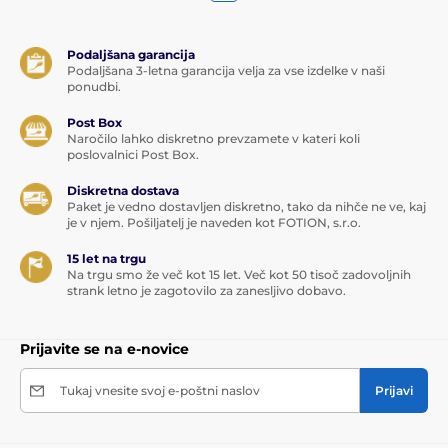
Podaljšana garancija
Podaljšana 3-letna garancija velja za vse izdelke v naši
ponudbi.
Post Box
Naročilo lahko diskretno prevzamete v kateri koli
poslovalnici Post Box.
Diskretna dostava
Paket je vedno dostavljen diskretno, tako da nihče ne ve, kaj
je v njem. Pošiljatelj je naveden kot FOTION, s.r.o.
15 let na trgu
Na trgu smo že več kot 15 let. Več kot 50 tisoč zadovoljnih
strank letno je zagotovilo za zanesljivo dobavo.
Prijavite se na e-novice
Tukaj vnesite svoj e-poštni naslov
Prijavi