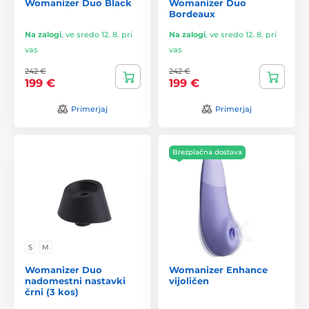
Womanizer Duo Black
Womanizer Duo
Bordeaux
Na zalogi
,
ve sredo 12. 8. pri
Na zalogi
,
ve sredo 12. 8. pri
vas
vas
242 €
242 €
199 €
199 €
Primerjaj
Primerjaj
Brezplačna dostava
S
M
Womanizer Duo
Womanizer Enhance
nadomestni nastavki
vijoličen
črni (3 kos)