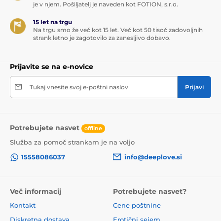
je v njem. Pošiljatelj je naveden kot FOTION, s.r.o.
15 let na trgu
Na trgu smo že več kot 15 let. Več kot 50 tisoč zadovoljnih
strank letno je zagotovilo za zanesljivo dobavo.
Prijavite se na e-novice
Tukaj vnesite svoj e-poštni naslov
Prijavi
Potrebujete nasvet
offline
Služba za pomoč strankam je na voljo
15558086037
info@deeplove.si
Več informacij
Potrebujete nasvet?
Kontakt
Cene poštnine
Diskretna dostava
Erotični sejem