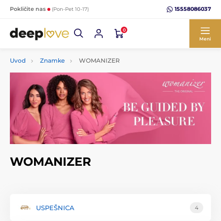
15558086037
Pokličite nas
(Pon-Pet 10-17)
0
Meni
Uvod
Znamke
WOMANIZER
WOMANIZER
USPEŠNICA
4