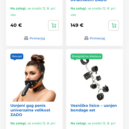
Na zalogi
,
ve sredo 12. 8. pri
Na zalogi
,
ve sredo 12. 8. pri
vas
vas
40 €
149 €
Primerjaj
Primerjaj
Novost
Brezplačna dostava
Usnjeni gag penis
Vezniške lisice – usnjen
univerzalna velikost
bondage set
ZADO
Na zalogi
,
ve sredo 12. 8. pri
Na zalogi
,
ve sredo 12. 8. pri