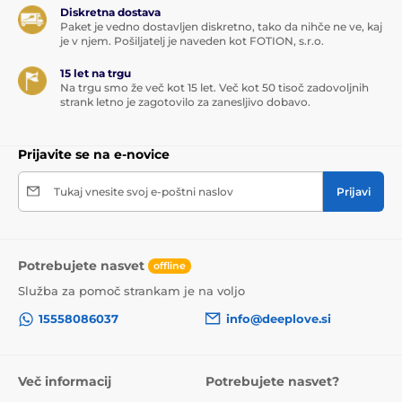
Diskretna dostava
Paket je vedno dostavljen diskretno, tako da nihče ne ve, kaj
je v njem. Pošiljatelj je naveden kot FOTION, s.r.o.
15 let na trgu
Na trgu smo že več kot 15 let. Več kot 50 tisoč zadovoljnih
strank letno je zagotovilo za zanesljivo dobavo.
Prijavite se na e-novice
Tukaj vnesite svoj e-poštni naslov
Prijavi
Potrebujete nasvet
offline
Služba za pomoč strankam je na voljo
15558086037
info@deeplove.si
Več informacij
Potrebujete nasvet?