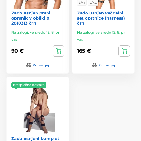
S/M
L/XL
Zado usnjen prsni
Zado usnjen večdelni
oprsnik v obliki X
set oprtnice (harness)
2010313 črn
črn
Na zalogi
,
ve sredo 12. 8. pri
Na zalogi
,
ve sredo 12. 8. pri
vas
vas
90 €
165 €
Primerjaj
Primerjaj
Brezplačna dostava
Zado usnjeni komplet