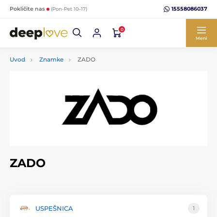
15558086037
Pokličite nas
(Pon-Pet 10-17)
0
Meni
Uvod
Znamke
ZADO
ZADO
USPEŠNICA
1