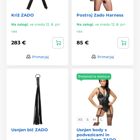
Križ ZADO
Postroj Zado Harness
Na zalogi
,
ve sredo 12. 8. pri
Na zalogi
,
ve sredo 12. 8. pri
vas
vas
283 €
85 €
Primerjaj
Primerjaj
Brezplačna dostava
XS
S
M
L
Usnjen bič ZADO
Usnjen body s
podvezicami in
ovratnikom ZADO