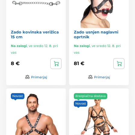
Zado kovinska verižica
Zado usnjen naglavni
15 cm
oprtnik
Na zalogi
,
ve sredo 12. 8. pri
Na zalogi
,
ve sredo 12. 8. pri
vas
vas
8 €
81 €
Primerjaj
Primerjaj
Novost
Brezplačna dostava
Novost