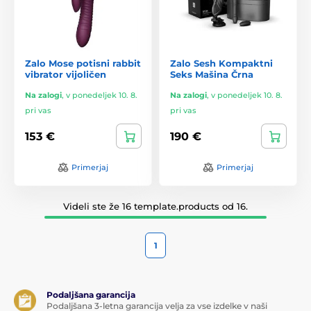
Zalo Mose potisni rabbit
Zalo Sesh Kompaktni
vibrator vijoličen
Seks Mašina Črna
Na zalogi
,
v ponedeljek 10. 8.
Na zalogi
,
v ponedeljek 10. 8.
pri vas
pri vas
153 €
190 €
Primerjaj
Primerjaj
Videli ste že 16 template.products od 16.
1
Podaljšana garancija
Podaljšana 3-letna garancija velja za vse izdelke v naši