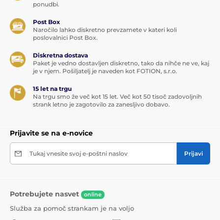
ponudbi.
Post Box
Naročilo lahko diskretno prevzamete v kateri koli
poslovalnici Post Box.
Diskretna dostava
Paket je vedno dostavljen diskretno, tako da nihče ne ve, kaj
je v njem. Pošiljatelj je naveden kot FOTION, s.r.o.
15 let na trgu
Na trgu smo že več kot 15 let. Več kot 50 tisoč zadovoljnih
strank letno je zagotovilo za zanesljivo dobavo.
Prijavite se na e-novice
Tukaj vnesite svoj e-poštni naslov
Prijavi
Potrebujete nasvet
online
Služba za pomoč strankam je na voljo