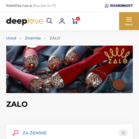
15558086037
Pokličite nas
(Pon-Pet 10-17)
0
Meni
Uvod
Znamke
ZALO
ZALO
ZA ŽENSKE
15