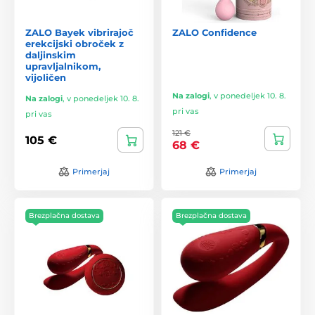
ZALO Bayek vibrirajoč
ZALO Confidence
erekcijski obroček z
daljinskim
upravljalnikom,
vijoličen
Na zalogi
,
v ponedeljek 10. 8.
Na zalogi
,
v ponedeljek 10. 8.
pri vas
pri vas
121 €
105 €
68 €
Primerjaj
Primerjaj
Brezplačna dostava
Brezplačna dostava