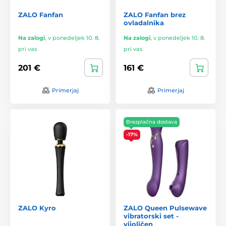
ZALO Fanfan
ZALO Fanfan brez
ovladalnika
Na zalogi
,
v ponedeljek 10. 8.
Na zalogi
,
v ponedeljek 10. 8.
pri vas
pri vas
201 €
161 €
Primerjaj
Primerjaj
Brezplačna dostava
-17%
ZALO Kyro
ZALO Queen Pulsewave
vibratorski set -
vijoličen