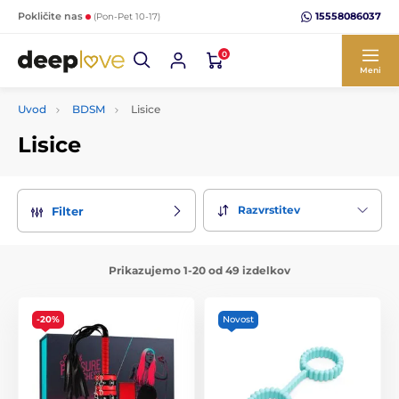
15558086037
Pokličite nas
(Pon-Pet 10-17)
0
Meni
Uvod
BDSM
Lisice
Lisice
Razvrstitev
Filter
Prikazujemo 1-20 od 49 izdelkov
-20%
Novost