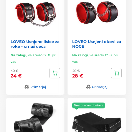
LOVEO Usnjene lisice za
LOVEO Usnjeni okovi za
roke - črna/rdeča
NOGE
Na zalogi
,
ve sredo 12. 8. pri
Na zalogi
,
ve sredo 12. 8. pri
vas
vas
40 €
40 €
24 €
28 €
Primerjaj
Primerjaj
Brezplačna dostava