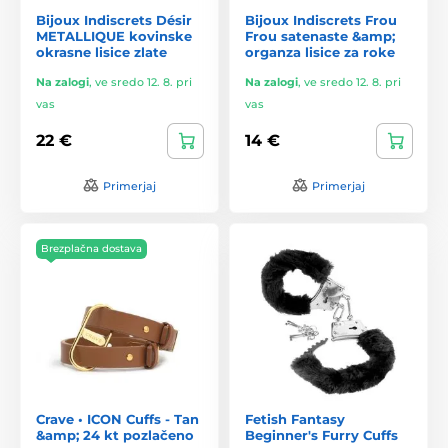
Bijoux Indiscrets Désir
Bijoux Indiscrets Frou
METALLIQUE kovinske
Frou satenaste &amp;
okrasne lisice zlate
organza lisice za roke
Na zalogi
,
ve sredo 12. 8. pri
Na zalogi
,
ve sredo 12. 8. pri
vas
vas
22 €
14 €
Primerjaj
Primerjaj
Brezplačna dostava
Crave • ICON Cuffs - Tan
Fetish Fantasy
&amp; 24 kt pozlačeno
Beginner's Furry Cuffs