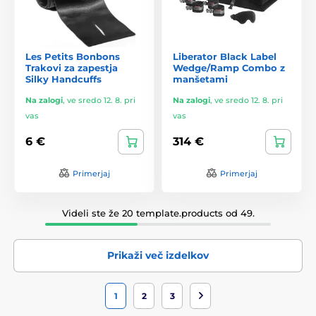
Les Petits Bonbons
Liberator Black Label
Trakovi za zapestja
Wedge/Ramp Combo z
Silky Handcuffs
manšetami
Na zalogi
,
ve sredo 12. 8. pri
Na zalogi
,
ve sredo 12. 8. pri
vas
vas
6 €
314 €
Primerjaj
Primerjaj
Videli ste že 20 template.products od 49.
Prikaži več izdelkov
1
2
3