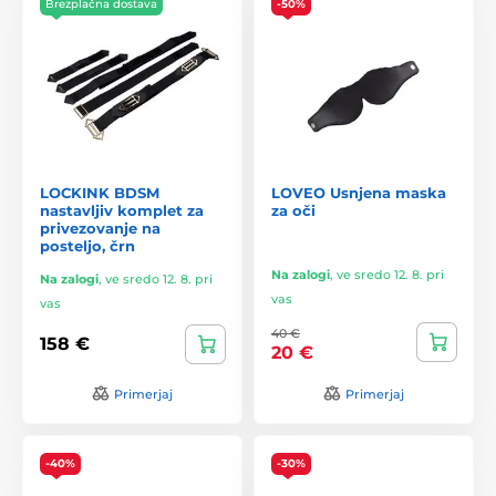
Brezplačna dostava
-50%
LOCKINK BDSM
LOVEO Usnjena maska
nastavljiv komplet za
za oči
privezovanje na
posteljo, črn
Na zalogi
,
ve sredo 12. 8. pri
Na zalogi
,
ve sredo 12. 8. pri
vas
vas
40 €
158 €
20 €
Primerjaj
Primerjaj
-40%
-30%