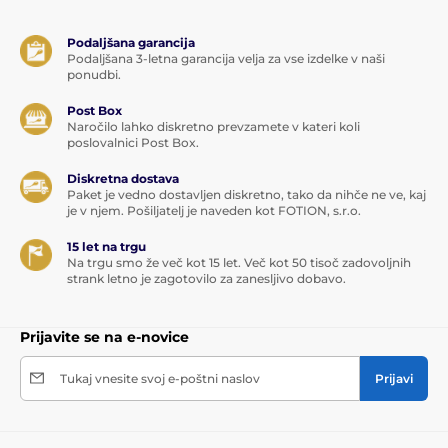
Podaljšana garancija
Podaljšana 3-letna garancija velja za vse izdelke v naši
ponudbi.
Post Box
Naročilo lahko diskretno prevzamete v kateri koli
poslovalnici Post Box.
Diskretna dostava
Paket je vedno dostavljen diskretno, tako da nihče ne ve, kaj
je v njem. Pošiljatelj je naveden kot FOTION, s.r.o.
15 let na trgu
Na trgu smo že več kot 15 let. Več kot 50 tisoč zadovoljnih
strank letno je zagotovilo za zanesljivo dobavo.
Prijavite se na e-novice
Tukaj vnesite svoj e-poštni naslov
Prijavi