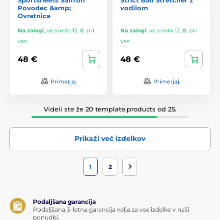
Povodec &amp;
vodilom
Ovratnica
Na zalogi
,
ve sredo 12. 8. pri
Na zalogi
,
ve sredo 12. 8. pri
vas
vas
48 €
48 €
Primerjaj
Primerjaj
Videli ste že 20 template.products od 25.
Prikaži več izdelkov
1
2
Podaljšana garancija
Podaljšana 3-letna garancija velja za vse izdelke v naši
ponudbi.