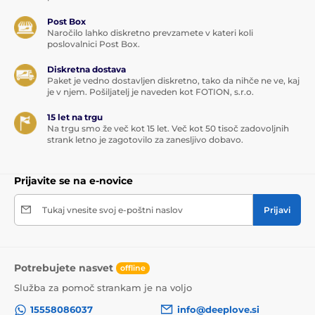
Post Box
Naročilo lahko diskretno prevzamete v kateri koli
poslovalnici Post Box.
Diskretna dostava
Paket je vedno dostavljen diskretno, tako da nihče ne ve, kaj
je v njem. Pošiljatelj je naveden kot FOTION, s.r.o.
15 let na trgu
Na trgu smo že več kot 15 let. Več kot 50 tisoč zadovoljnih
strank letno je zagotovilo za zanesljivo dobavo.
Prijavite se na e-novice
Tukaj vnesite svoj e-poštni naslov
Prijavi
Potrebujete nasvet
offline
Služba za pomoč strankam je na voljo
15558086037
info@deeplove.si