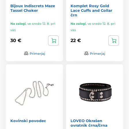
Bijoux Indiscrets Maze
Komplet Rosy Gold
Tassel Choker
Lace Cuffs and Collar
črn
Na zalogi
,
ve sredo 12. 8. pri
Na zalogi
,
ve sredo 12. 8. pri
vas
vas
30 €
22 €
Primerjaj
Primerjaj
Kovinski povodec
LOVEO Okrašen
ovratnik črna/črna