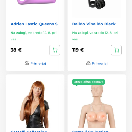
Adrien Lastic Queens S
Balldo Viballdo Black
Na zalogi
,
ve sredo 12. 8. pri
Na zalogi
,
ve sredo 12. 8. pri
vas
vas
38 €
119 €
Primerjaj
Primerjaj
Brezplačna dostava
Cottelli Collection
Cottelli Collection