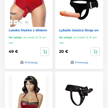
S
M
L
XL
Lateks hlačke z dildom
Lybaile Jessica Strap on
Na zalogi
,
ve sredo 12. 8. pri
Na zalogi
,
ve sredo 12. 8. pri
vas
vas
49 €
20 €
Primerjaj
Primerjaj