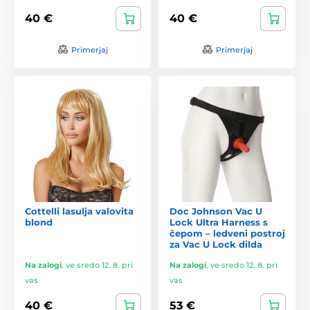
40 €
40 €
Primerjaj
Primerjaj
Cottelli lasulja valovita
Doc Johnson Vac U
blond
Lock Ultra Harness s
čepom – ledveni postroj
za Vac U Lock dilda
Na zalogi
,
ve sredo 12. 8. pri
Na zalogi
,
ve sredo 12. 8. pri
vas
vas
40 €
53 €