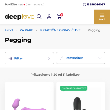
15558086037
Pokličite nas
(Pon-Pet 10-17)
0
Meni
Uvod
ZA PARE
PRAKTIČNE OPRAVIČITVE
Pegging
Pegging
Razvrstitev
Filter
Prikazujemo 1-20 od 51 izdelkov
Brezplačna dostava