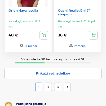
Orion rjava lasulja
Ouch! Realistični 7″
strap-on
Na zalogi
,
ve sredo 12. 8. pri
Na zalogi
,
ve sredo 12. 8. pri
vas
vas
40 €
36 €
Primerjaj
Primerjaj
Videli ste že 20 template.products od 51.
Prikaži več izdelkov
1
2
3
Podaljšana garancija