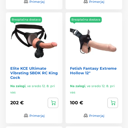
Primerjaj
Primerjaj
Brezplačna dostava
Brezplačna dostava
Elite KCE Ultimate
Fetish Fantasy Extreme
Vibrating SBDK RC King
Hollow 12″
Cock
Na zalogi
,
ve sredo 12. 8. pri
Na zalogi
,
ve sredo 12. 8. pri
vas
vas
202 €
100 €
Primerjaj
Primerjaj