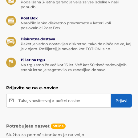
Podaljšana 3-letna garancija velja za vse izdelke v naši
ponudbi.
Post Box
Naročilo lahko diskretno prevzamete v kateri koli
poslovalnici Post Box.
Diskretna dostava
Paket je vedno dostavljen diskretno, tako da nihče ne ve, kaj
je v njem. Pošiljatelj je naveden kot FOTION, s.r.o.
15 let na trgu
Na trgu smo že več kot 15 let. Več kot 50 tisoč zadovoljnih
strank letno je zagotovilo za zanesljivo dobavo.
Prijavite se na e-novice
Tukaj vnesite svoj e-poštni naslov
Prijavi
Potrebujete nasvet
offline
Služba za pomoč strankam je na voljo