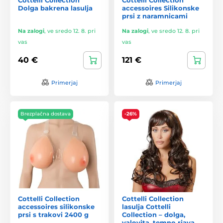
Dolga bakrena lasulja
accessoires Silikonske
prsi z naramnicami
Na zalogi
,
ve sredo 12. 8. pri
Na zalogi
,
ve sredo 12. 8. pri
vas
vas
40 €
121 €
Primerjaj
Primerjaj
Brezplačna dostava
-26%
Cottelli Collection
Cottelli Collection
accessoires silikonske
lasulja Cottelli
prsi s trakovi 2400 g
Collection – dolga,
valovita, temno rjava