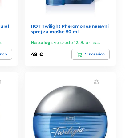
ural
HOT Twilight Pheromones naravni
sprej za moške 50 ml
as
Na zalogi
,
ve sredo 12. 8. pri vas
48 €
rico
V košarico