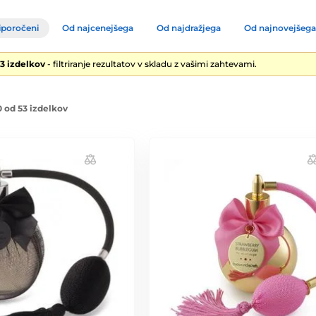
iporočeni
Od najcenejšega
Od najdražjega
Od najnovejšega
53 izdelkov
- filtriranje rezultatov v skladu z vašimi zahtevami.
 od 53 izdelkov