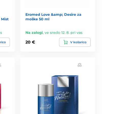
Eromed Love &amp; Desire za
 Mist
moške 50 ml
as
Na zalogi
,
ve sredo 12. 8. pri vas
20 €
rico
V košarico