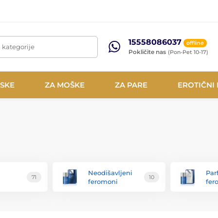
15558086037
offline
, kategorije
Pokličite nas
(Pon-Pet 10-17)
NSKE
ZA MOŠKE
ZA PARE
EROTIČNI
Neodišavljeni
Par
71
10
feromoni
fer