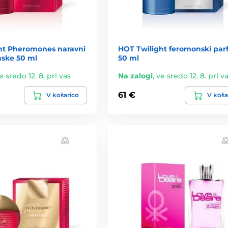
ht Pheromones naravni
HOT Twilight feromonski pa
nske 50 ml
50 ml
e sredo 12. 8. pri vas
Na zalogi
,
ve sredo 12. 8. pri v
61 €
V košarico
V koša