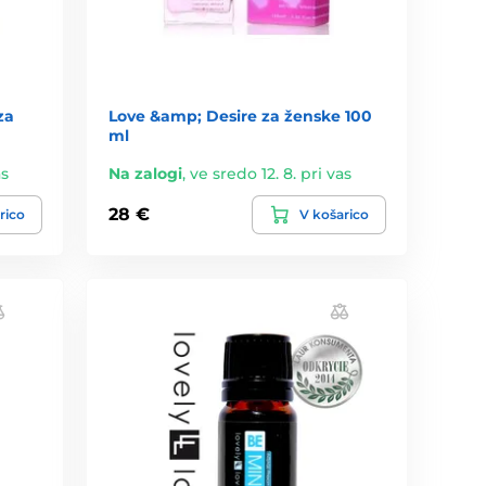
za
Love &amp; Desire za ženske 100
ml
as
Na zalogi
,
ve sredo 12. 8. pri vas
28 €
rico
V košarico