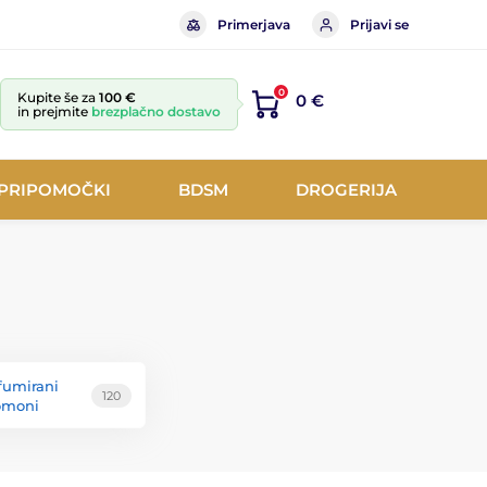
Primerjava
Prijavi se
0
Kupite še za
100 €
0 €
in prejmite
brezplačno dostavo
 PRIPOMOČKI
BDSM
DROGERIJA
fumirani
120
omoni