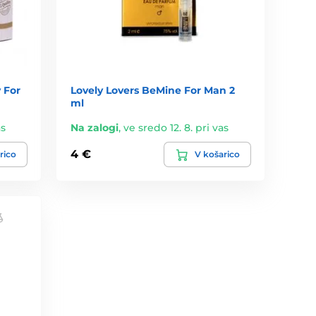
 For
Lovely Lovers BeMine For Man 2
ml
as
Na zalogi
,
ve sredo 12. 8. pri vas
4 €
rico
V košarico