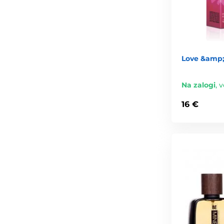
Love &amp; 
Na zalogi
,
v
16 €