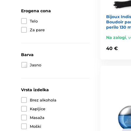
Erogena cona
Bijoux Indi
Telo
Boudoir par
perilo 130 m
Za pare
Na zalogi
,
v
40 €
Barva
Jasno
Vrsta izdelka
Brez alkohola
Kapljice
Masaža
Moški