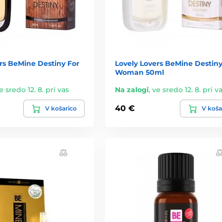
rs BeMine Destiny For
Lovely Lovers BeMine Destiny
Woman 50ml
e sredo 12. 8. pri vas
Na zalogi
,
ve sredo 12. 8. pri v
40 €
V košarico
V koša