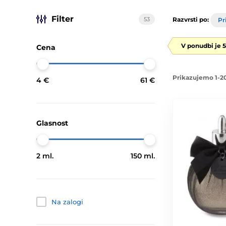
Filter
53
Razvrsti po:
Pr
V ponudbi je 
Cena
Prikazujemo 1-20
4 €
61 €
Glasnost
2 ml.
150 ml.
Na zalogi