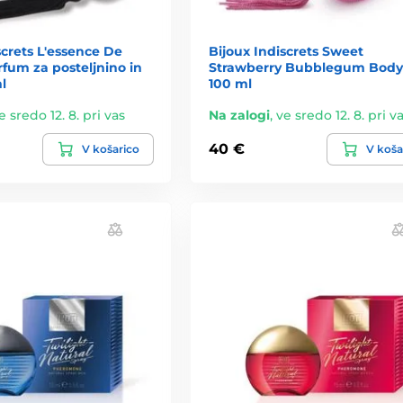
screts L'essence De
Bijoux Indiscrets Sweet
fum za posteljnino in
Strawberry Bubblegum Body
l
100 ml
e sredo 12. 8. pri vas
Na zalogi
,
ve sredo 12. 8. pri v
40 €
V košarico
V koša