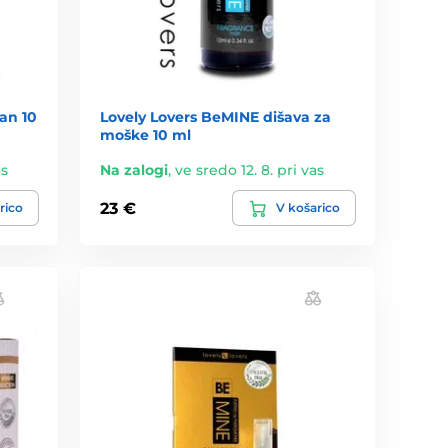
an 10
Lovely Lovers BeMINE dišava za
moške 10 ml
as
Na zalogi
,
ve sredo 12. 8. pri vas
23 €
rico
V košarico