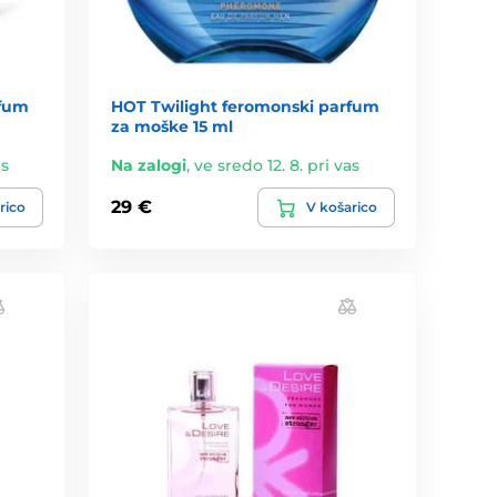
rfum
HOT Twilight feromonski parfum
za moške 15 ml
as
Na zalogi
,
ve sredo 12. 8. pri vas
29 €
rico
V košarico