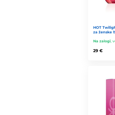
HOT Twilig
za ženske 1
Na zalogi
,
v
29 €