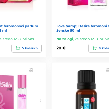
ht feromonski parfum
Love &amp; Desire feromoni 
5 ml
ženske 50 ml
e sredo 12. 8. pri vas
Na zalogi
,
ve sredo 12. 8. pri v
20 €
V košarico
V koša