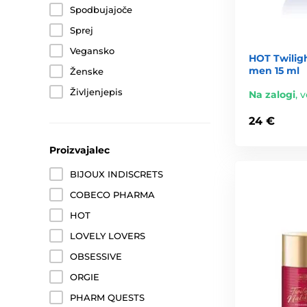
Spodbujajoče
Sprej
Vegansko
HOT Twilig
men 15 ml
Ženske
Življenjepis
Na zalogi
,
v
24 €
Proizvajalec
BIJOUX INDISCRETS
COBECO PHARMA
HOT
LOVELY LOVERS
OBSESSIVE
ORGIE
PHARM QUESTS