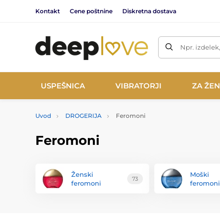
Kontakt
Cene poštnine
Diskretna dostava
Npr. izdelek
USPEŠNICA
VIBRATORJI
ZA ŽE
Uvod
DROGERIJA
Feromoni
Feromoni
Ženski
Moški
73
feromoni
feromoni