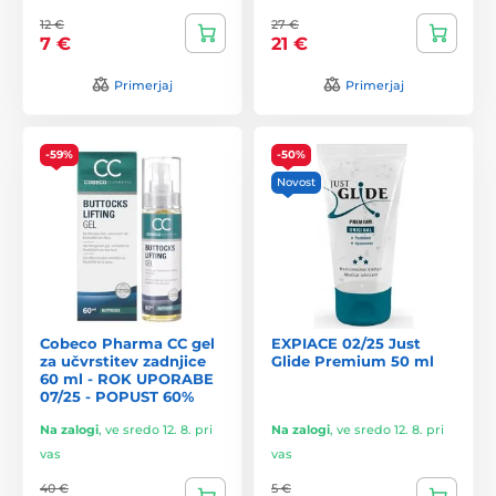
12 €
27 €
7 €
21 €
Primerjaj
Primerjaj
-59%
-50%
Novost
Cobeco Pharma CC gel
EXPIACE 02/25 Just
za učvrstitev zadnjice
Glide Premium 50 ml
60 ml - ROK UPORABE
07/25 - POPUST 60%
Na zalogi
,
ve sredo 12. 8. pri
Na zalogi
,
ve sredo 12. 8. pri
vas
vas
40 €
5 €