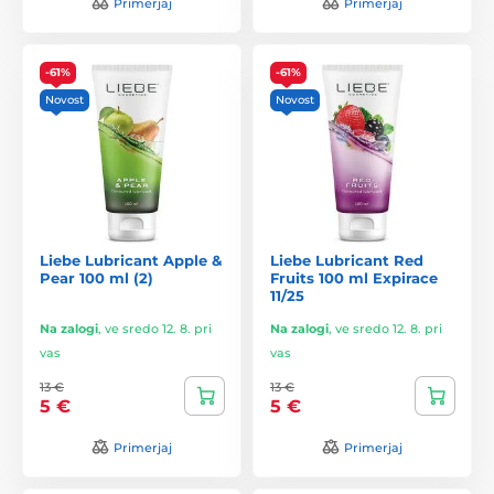
Primerjaj
Primerjaj
-61%
-61%
Novost
Novost
Liebe Lubricant Apple &
Liebe Lubricant Red
Pear 100 ml (2)
Fruits 100 ml Expirace
11/25
Na zalogi
,
ve sredo 12. 8. pri
Na zalogi
,
ve sredo 12. 8. pri
vas
vas
13 €
13 €
5 €
5 €
Primerjaj
Primerjaj