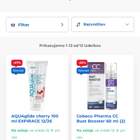
Razvrstitev
Filter
Prikazujemo 1-12 od 12 izdelkov
-47%
-23%
Novost
Novost
AQUAglide cherry 100
Cobeco Pharma CC
ml EXPIRACE 12/26
Bust Booster 60 ml (2)
Na zalogi
,
ve sredo 12. 8. pri
Na zalogi
,
ve sredo 12. 8. pri
vas
vas