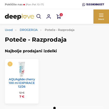
15558086037
Pokličite nas
(Pon-Pet 10-17)
0
Meni
Uvod
DROGERIJA
Poteče - Razprodaja
Poteče - Razprodaja
Najbolje prodajani izdelki
AQUAglide cherry
100 ml EXPIRACE
12/26
12 €
7 €