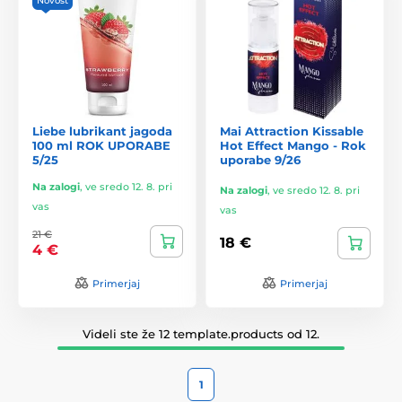
Novost
Liebe lubrikant jagoda
Mai Attraction Kissable
100 ml ROK UPORABE
Hot Effect Mango - Rok
5/25
uporabe 9/26
Na zalogi
,
ve sredo 12. 8. pri
Na zalogi
,
ve sredo 12. 8. pri
vas
vas
21 €
18 €
4 €
Primerjaj
Primerjaj
Videli ste že 12 template.products od 12.
1