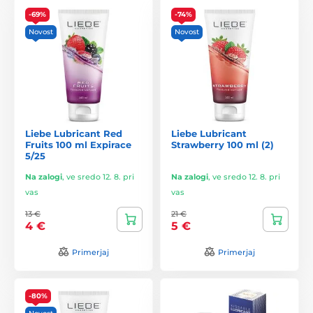
-69%
-74%
Novost
Novost
Liebe Lubricant Red
Liebe Lubricant
Fruits 100 ml Expirace
Strawberry 100 ml (2)
5/25
Na zalogi
,
ve sredo 12. 8. pri
Na zalogi
,
ve sredo 12. 8. pri
vas
vas
13 €
21 €
4 €
5 €
Primerjaj
Primerjaj
-80%