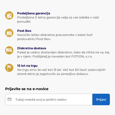
Podaljšana garancija
Podaljšana 3-letna garancija velja za vse izdelke v naši
ponudbi.
Post Box
Naročilo lahko diskretno prevzamete v kateri koli
poslovalnici Post Box.
Diskretna dostava
Paket je vedno dostavljen diskretno, tako da nihče ne ve, kaj
je v njem. Pošiljatelj je naveden kot FOTION, s.r.o.
15 let na trgu
Na trgu smo že več kot 15 let. Več kot 50 tisoč zadovoljnih
strank letno je zagotovilo za zanesljivo dobavo.
Prijavite se na e-novice
Tukaj vnesite svoj e-poštni naslov
Prijavi