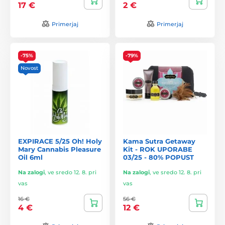
17 €
2 €
Primerjaj
Primerjaj
-75%
-79%
Novost
EXPIRACE 5/25 Oh! Holy
Kama Sutra Getaway
Mary Cannabis Pleasure
Kit - ROK UPORABE
Oil 6ml
03/25 - 80% POPUST
Na zalogi
,
ve sredo 12. 8. pri
Na zalogi
,
ve sredo 12. 8. pri
vas
vas
16 €
56 €
4 €
12 €