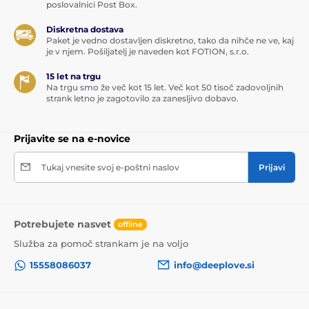
poslovalnici Post Box.
Diskretna dostava
Paket je vedno dostavljen diskretno, tako da nihče ne ve, kaj
je v njem. Pošiljatelj je naveden kot FOTION, s.r.o.
15 let na trgu
Na trgu smo že več kot 15 let. Več kot 50 tisoč zadovoljnih
strank letno je zagotovilo za zanesljivo dobavo.
Prijavite se na e-novice
Tukaj vnesite svoj e-poštni naslov
Prijavi
Potrebujete nasvet
offline
Služba za pomoč strankam je na voljo
15558086037
info@deeplove.si