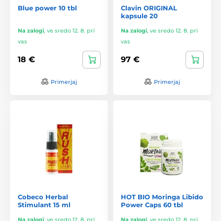
Blue power 10 tbl
Clavin ORIGINAL
kapsule 20
Na zalogi
,
ve sredo 12. 8. pri
Na zalogi
,
ve sredo 12. 8. pri
vas
vas
18 €
97 €
Primerjaj
Primerjaj
Cobeco Herbal
HOT BIO Moringa Libido
Stimulant 15 ml
Power Caps 60 tbl
Na zalogi
,
ve sredo 12. 8. pri
Na zalogi
,
ve sredo 12. 8. pri