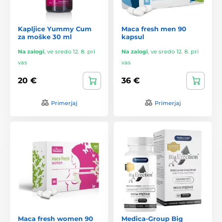
Kapljice Yummy Cum
Maca fresh men 90
za moške 30 ml
kapsul
Na zalogi
,
ve sredo 12. 8. pri
Na zalogi
,
ve sredo 12. 8. pri
vas
vas
20 €
36 €
Primerjaj
Primerjaj
Maca fresh women 90
Medica-Group Big