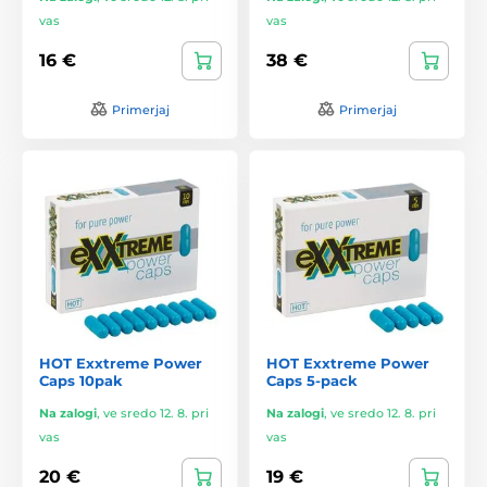
vas
vas
16 €
38 €
Primerjaj
Primerjaj
HOT Exxtreme Power
HOT Exxtreme Power
Caps 10pak
Caps 5-pack
Na zalogi
,
ve sredo 12. 8. pri
Na zalogi
,
ve sredo 12. 8. pri
vas
vas
20 €
19 €