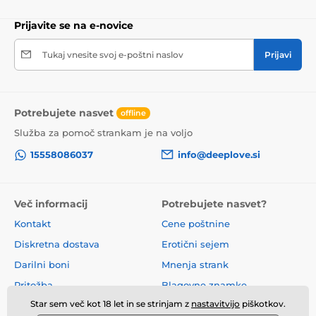
Prijavite se na e-novice
Tukaj vnesite svoj e-poštni naslov
Prijavi
Potrebujete nasvet
offline
Služba za pomoč strankam je na voljo
15558086037
info@deeplove.si
Več informacij
Potrebujete nasvet?
Kontakt
Cene poštnine
Diskretna dostava
Erotični sejem
Darilni boni
Mnenja strank
Pritožba
Blagovne znamke
Star sem več kot 18 let in se strinjam z
nastavitvijo
piškotkov.
O nas
Poslovni pogoji