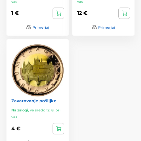
vas
vas
1 €
12 €
Primerjaj
Primerjaj
Zavarovanje pošiljke
Na zalogi
,
ve sredo 12. 8. pri
vas
4 €