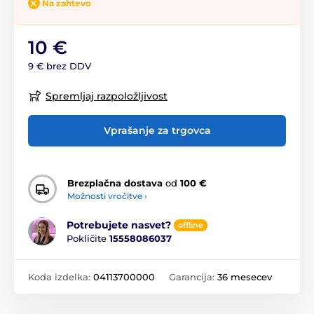
Na zahtevo
10 €
9 € brez DDV
Spremljaj razpoložljivost
Vprašanje za trgovca
Brezplačna dostava
od
100 €
Možnosti vročitve ›
Potrebujete nasvet?
offline
Pokličite
15558086037
Koda izdelka:
04113700000
Garancija:
36 mesecev