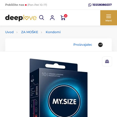
15558086037
Pokličite nas
(Pon-Pet 10-17)
0
Meni
Uvod
ZA MOŠKE
Kondomi
Proizvajalec