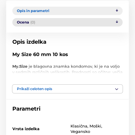
Opis in parametri
Ocena
(0)
Opis izdelka
My Size 60 mm 10 kos
My.Size
je blagovna znamka kondomov, ki je na voljo
v sedmih različnih velikostih. Prednosti so očitne: večja
varnost in več občutkov med seksom. Kondomi
My.Size zagotavljajo optimalno prileganje in udobje,
Prikaži celoten opis
saj preprečujejo neprijetno premikanje kondoma ter
nudijo zaščito pred neželeno nosečnostjo in spolno
prenosljivimi boleznimi.
Parametri
Kondomi so originalni in so lahko dostavljeni brez
škatlice.
Klasična
,
Moški
,
Vrsta izdelka
Velikost kondoma
Za obseg penisa
Vegansko