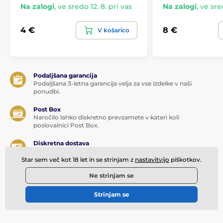
Na zalogi
,
ve sredo 12. 8. pri vas
Na zalogi
,
ve sred
Izdelek je uvrščen v kategorijah
4 €
8 €
V košarico
Kondomi
My Size
Podaljšana garancija
Podaljšana 3-letna garancija velja za vse izdelke v naši
ponudbi.
Post Box
Naročilo lahko diskretno prevzamete v kateri koli
poslovalnici Post Box.
Diskretna dostava
Paket je vedno dostavljen diskretno, tako da nihče ne ve, kaj
je v njem. Pošiljatelj je naveden kot FOTION, s.r.o.
Star sem več kot 18 let in se strinjam z
nastavitvijo
piškotkov.
Ne strinjam se
15 let na trgu
Na trgu smo že več kot 15 let. Več kot 50 tisoč zadovoljnih
strank letno je zagotovilo za zanesljivo dobavo.
Strinjam se
Prijavite se na e-novice