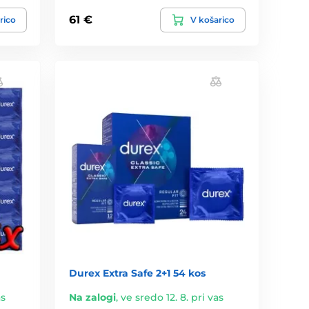
61 €
rico
V košarico
Durex Extra Safe 2+1 54 kos
as
Na zalogi
,
ve sredo 12. 8. pri vas