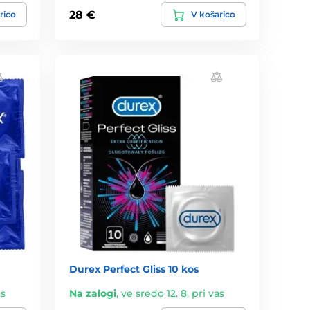
28 €
rico
V košarico
Durex Perfect Gliss 10 kos
as
Na zalogi
,
ve sredo 12. 8. pri vas