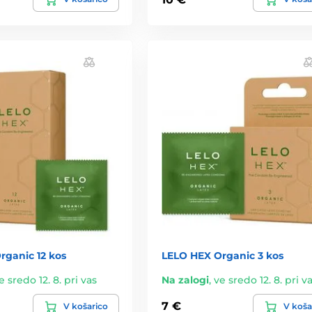
rganic 12 kos
LELO HEX Organic 3 kos
e sredo 12. 8. pri vas
Na zalogi
,
ve sredo 12. 8. pri v
7 €
V košarico
V koša