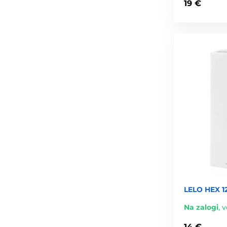
19 €
LELO HEX 1
Na zalogi
,
v
14 €