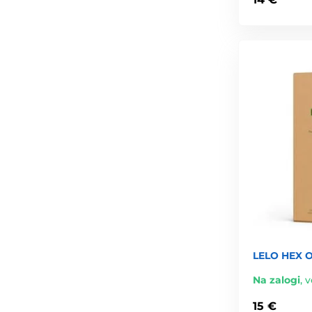
LELO HEX O
Na zalogi
,
v
15 €