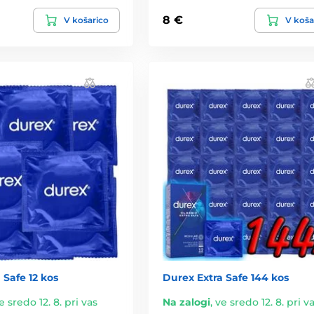
8 €
V košarico
V koša
 Safe 12 kos
Durex Extra Safe 144 kos
e sredo 12. 8. pri vas
Na zalogi
,
ve sredo 12. 8. pri v