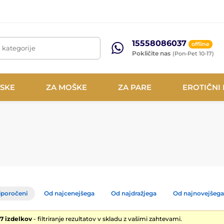
15558086037
offline
, kategorije
Pokličite nas
(Pon-Pet 10-17)
NSKE
ZA MOŠKE
ZA PARE
EROTIČNI
iporočeni
Od najcenejšega
Od najdražjega
Od najnovejšega
27 izdelkov
- filtriranje rezultatov v skladu z vašimi zahtevami.