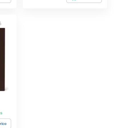
as
rico