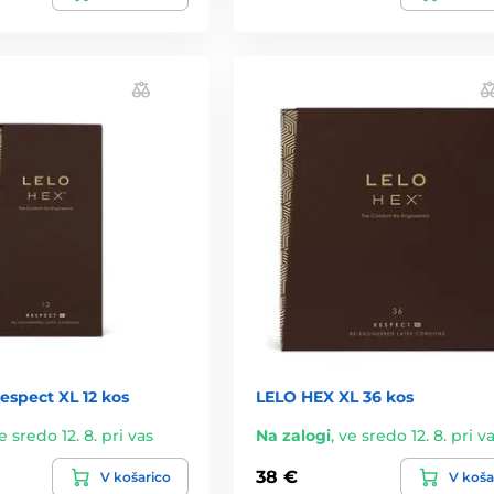
espect XL 12 kos
LELO HEX XL 36 kos
e sredo 12. 8. pri vas
Na zalogi
,
ve sredo 12. 8. pri v
38 €
V košarico
V koša