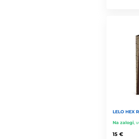
LELO HEX R
Na zalogi
,
v
15 €