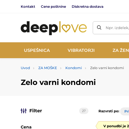
Kontakt
Cene poštnine
Diskretna dostava
Npr. izdelek
USPEŠNICA
VIBRATORJI
ZA ŽE
Uvod
ZA MOŠKE
Kondomi
Zelo varni kondomi
Zelo varni kondomi
Filter
27
Razvrsti po:
Pr
V ponudbi je 
Cena