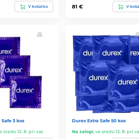
81 €
V košarico
V koša
 Safe 3 kos
Durex Extra Safe 50 kos
e sredo 12. 8. pri vas
Na zalogi
,
ve sredo 12. 8. pri v