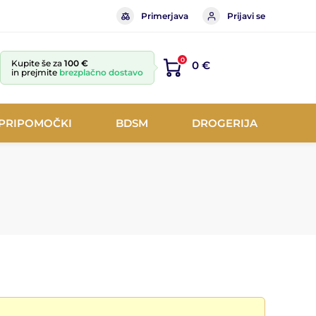
Primerjava
Prijavi se
0
Kupite še za
100 €
0 €
in prejmite
brezplačno dostavo
 PRIPOMOČKI
BDSM
DROGERIJA