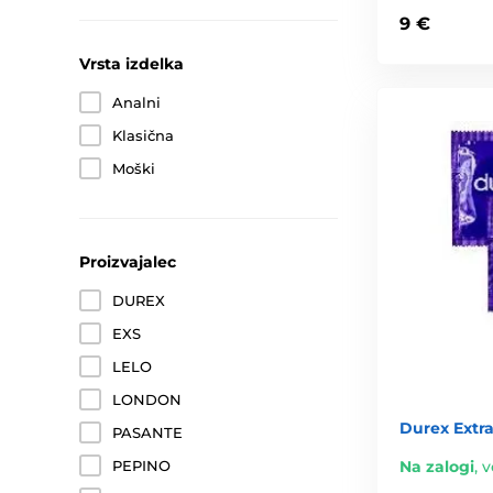
9 €
Vrsta izdelka
Analni
Klasična
Moški
Proizvajalec
DUREX
EXS
LELO
LONDON
Durex Extra
PASANTE
Na zalogi
,
v
PEPINO