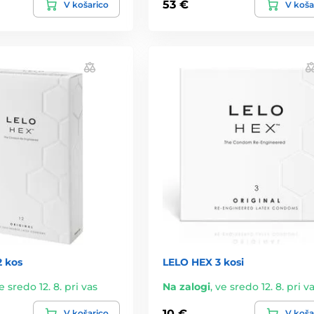
53 €
V košarico
V koša
2 kos
LELO HEX 3 kosi
e sredo 12. 8. pri vas
Na zalogi
,
ve sredo 12. 8. pri v
10 €
V košarico
V koša