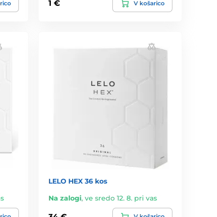
1 €
rico
V košarico
LELO HEX 36 kos
as
Na zalogi
,
ve sredo 12. 8. pri vas
34 €
rico
V košarico