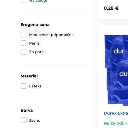
Na zalogi
0,28 €
Erogena cona
Medicinski pripomoček
Penis
Za pare
Material
Lateks
Barva
Durex Extra
Jasno
Na zalogi
,
v