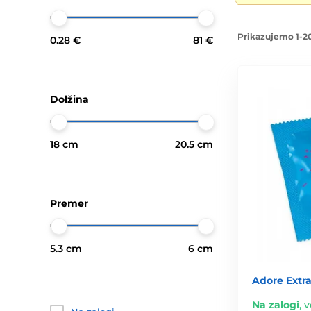
Prikazujemo 1-20
0.28 €
81 €
Dolžina
18 cm
20.5 cm
Premer
5.3 cm
6 cm
Adore Extra
Na zalogi
,
v