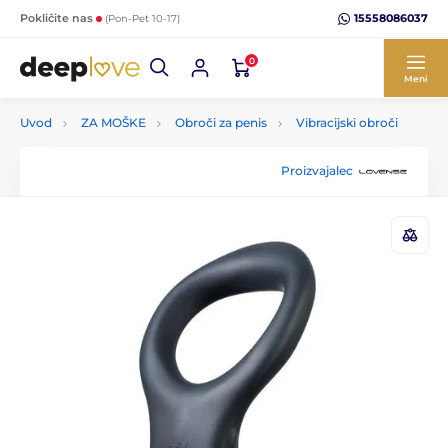
15558086037
Pokličite nas
(Pon-Pet 10-17)
0
Meni
Uvod
ZA MOŠKE
Obroči za penis
Vibracijski obroči
Proizvajalec