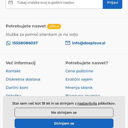
Tukaj vnesite svoj e-poštni naslov
Prijavi
Potrebujete nasvet
offline
Služba za pomoč strankam je na voljo
Izdelek je uvrščen v kategorijah
15558086037
info@deeplove.si
Vibracijski obroči
Več informacij
Potrebujete nasvet?
Pametni obročki za penis
Kontakt
Cene poštnine
Podpora erekciji
Virtualni seks
Diskretna dostava
Erotični sejem
Darila za moške
Darilni boni
Mnenja strank
Pametni erotični pripomočki
Pritožba
Blagovne znamke
Star sem več kot 18 let in se strinjam z
nastavitvijo
piškotkov.
O nas
Poslovni pogoji
Ne strinjam se
Strinjam se
© 2026 www.deeplove.si ⦁ E-trgovino je ustvarila
SIMPLIA.cz