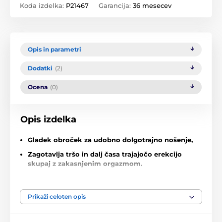
Koda izdelka:
P21467
Garancija:
36 mesecev
Opis in parametri
Dodatki
(2)
Ocena
(0)
Opis izdelka
Gladek obroček za udobno dolgotrajno nošenje,
Zagotavlja tršo in dalj časa trajajočo erekcijo
skupaj z zakasnjenim orgazmom.
Vibracije, ki jih čutite v obročku, okrepijo občutke
pri obeh.
Prikaži celoten opis
Najvišja raven hrupa: 46 dB.
Zmogljiv motor zagotavlja intenzivne vibracije,