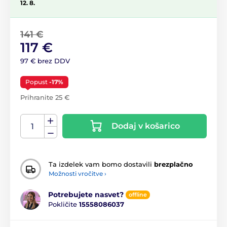
12. 8.
141 €
117 €
97 € brez DDV
Popust
-17%
Prihranite 25 €
Dodaj v košarico
Ta izdelek vam bomo dostavili
brezplačno
Možnosti vročitve ›
Potrebujete nasvet?
offline
Pokličite
15558086037