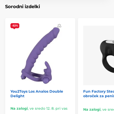
funkcije.
Sorodni izdelki
Upravljanje na blizu
Daljinsko upravljanje
-52%
Nadzor ravni zvoka
Neomejeni vibracijski vzorci
Sinhronizacija z glasbo
Vibracije, aktivirane z zvokom
Nastavite ravni vibracij
You2Toys Los Analos Double
Fun Factory Stea
Delight
obroček za peni
Na zalogi
,
ve sredo 12. 8. pri vas
Na zalogi
,
ve sred