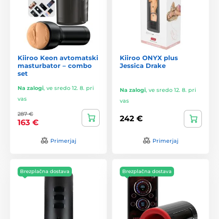
Kiiroo Keon avtomatski
Kiiroo ONYX plus
masturbator – combo
Jessica Drake
set
Na zalogi
,
ve sredo 12. 8. pri
Na zalogi
,
ve sredo 12. 8. pri
vas
vas
287 €
242 €
163 €
Primerjaj
Primerjaj
Brezplačna dostava
Brezplačna dostava