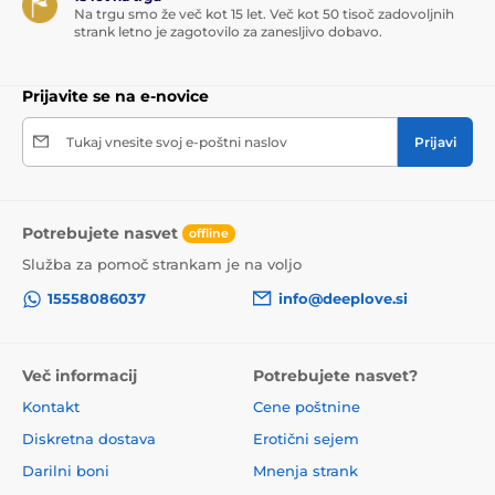
Na trgu smo že več kot 15 let. Več kot 50 tisoč zadovoljnih
strank letno je zagotovilo za zanesljivo dobavo.
Prijavite se na e-novice
Tukaj vnesite svoj e-poštni naslov
Prijavi
Potrebujete nasvet
offline
Služba za pomoč strankam je na voljo
15558086037
info@deeplove.si
Več informacij
Potrebujete nasvet?
Kontakt
Cene poštnine
Diskretna dostava
Erotični sejem
Darilni boni
Mnenja strank