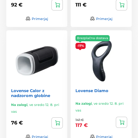
92 €
111 €
Primerjaj
Primerjaj
Brezplačna dostava
-17%
Lovense Calor z
Lovense Diamo
nadzorom globine
Na zalogi
,
ve sredo 12. 8. pri
Na zalogi
,
ve sredo 12. 8. pri
vas
vas
141 €
76 €
117 €
Primerjaj
Primerjaj