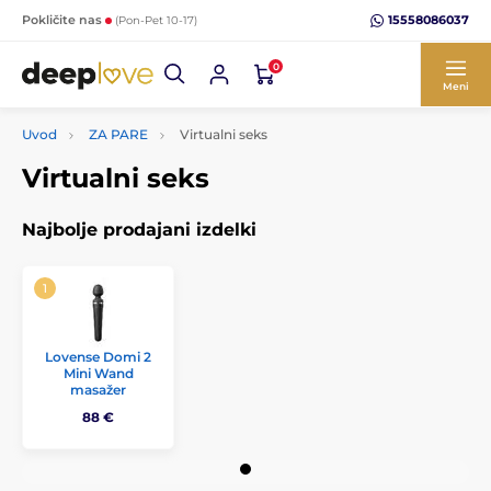
15558086037
Pokličite nas
(Pon-Pet 10-17)
0
Meni
Uvod
ZA PARE
Virtualni seks
Virtualni seks
Najbolje prodajani izdelki
Lovense Domi 2
Mini Wand
masažer
88 €