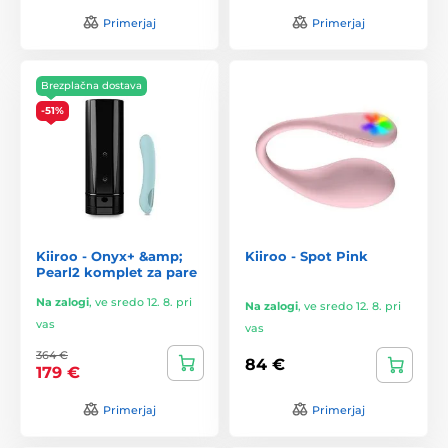
Primerjaj
Primerjaj
Brezplačna dostava
-51%
Kiiroo - Onyx+ &amp;
Kiiroo - Spot Pink
Pearl2 komplet za pare
Na zalogi
,
ve sredo 12. 8. pri
Na zalogi
,
ve sredo 12. 8. pri
vas
vas
364 €
84 €
179 €
Primerjaj
Primerjaj