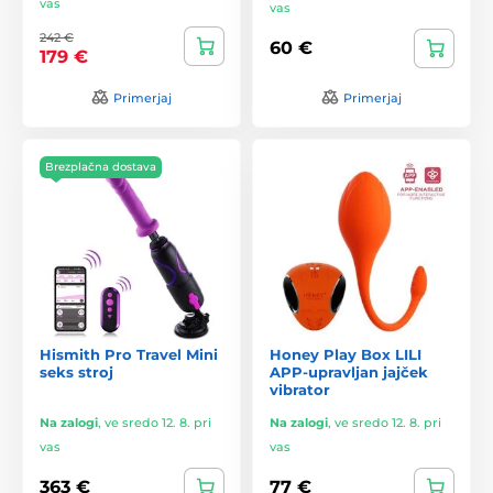
vas
vas
242 €
60 €
179 €
Primerjaj
Primerjaj
Brezplačna dostava
Hismith Pro Travel Mini
Honey Play Box LILI
seks stroj
APP-upravljan jajček
vibrator
Na zalogi
,
ve sredo 12. 8. pri
Na zalogi
,
ve sredo 12. 8. pri
vas
vas
363 €
77 €