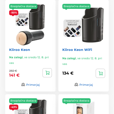
Brezplačna dostava
Brezplačna dostava
-50%
Kiiroo Keon
Kiiroo Keon WiFi
Na zalogi
,
ve sredo 12. 8. pri
Na zalogi
,
ve sredo 12. 8. pri
vas
vas
282 €
134 €
141 €
Primerjaj
Primerjaj
Brezplačna dostava
Brezplačna dostava
-43%