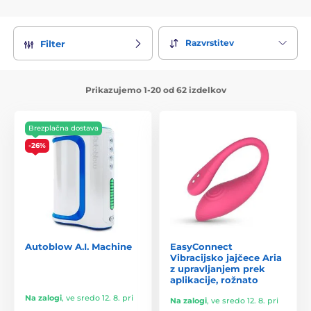
Razvrstitev
Filter
Prikazujemo 1-20 od 62 izdelkov
Brezplačna dostava
-26%
Autoblow A.I. Machine
EasyConnect
Vibracijsko jajčece Aria
z upravljanjem prek
aplikacije, rožnato
Na zalogi
,
ve sredo 12. 8. pri
Na zalogi
,
ve sredo 12. 8. pri