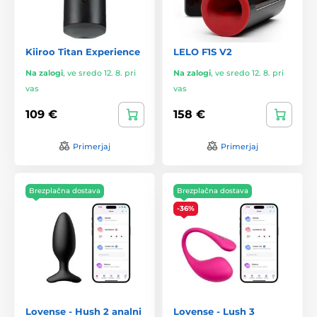
Kiiroo Titan Experience
LELO F1S V2
Na zalogi
,
ve sredo 12. 8. pri
Na zalogi
,
ve sredo 12. 8. pri
vas
vas
109 €
158 €
Primerjaj
Primerjaj
Brezplačna dostava
Brezplačna dostava
-36%
Lovense - Hush 2 analni
Lovense - Lush 3