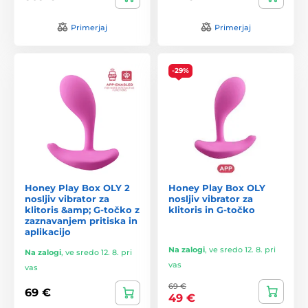
Primerjaj
Primerjaj
-29%
Honey Play Box OLY 2
Honey Play Box OLY
nosljiv vibrator za
nosljiv vibrator za
klitoris &amp; G-točko z
klitoris in G‑točko
zaznavanjem pritiska in
aplikacijo
Na zalogi
,
ve sredo 12. 8. pri
Na zalogi
,
ve sredo 12. 8. pri
vas
vas
69 €
69 €
49 €