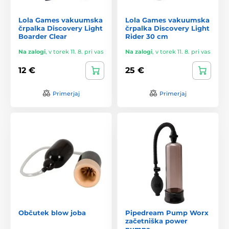
Lola Games vakuumska
Lola Games vakuumska
črpalka Discovery Light
črpalka Discovery Light
Boarder Clear
Rider 30 cm
Na zalogi
,
v torek 11. 8. pri vas
Na zalogi
,
v torek 11. 8. pri vas
12 €
25 €
Primerjaj
Primerjaj
Občutek blow joba
Pipedream Pump Worx
začetniška power
pumpa