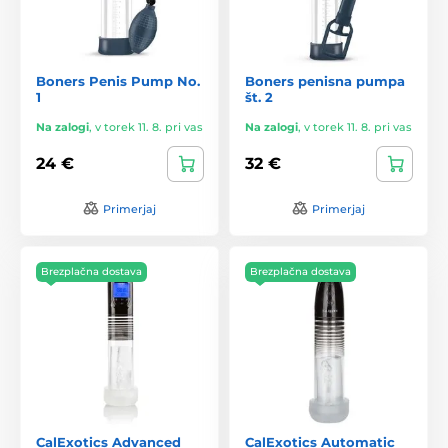
Boners Penis Pump No.
Boners penisna pumpa
1
št. 2
Na zalogi
,
v torek 11. 8. pri vas
Na zalogi
,
v torek 11. 8. pri vas
24 €
32 €
Primerjaj
Primerjaj
Brezplačna dostava
Brezplačna dostava
CalExotics Advanced
CalExotics Automatic