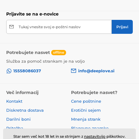
Prijavite se na e-novice
Tukaj vnesite svoj e-poštni naslov
Prijavi
Potrebujete nasvet
offline
Služba za pomoč strankam je na voljo
15558086037
info@deeplove.si
Več informacij
Potrebujete nasvet?
Kontakt
Cene poštnine
Diskretna dostava
Erotični sejem
Darilni boni
Mnenja strank
Pritožba
Blagovne znamke
Star sem več kot 18 let in se strinjam z
nastavitvijo
piškotkov.
O nas
Poslovni pogoji