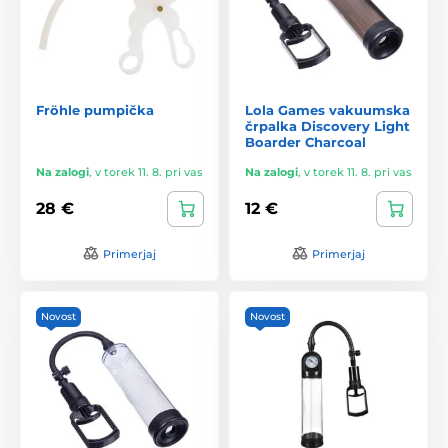
Fröhle pumpička
Lola Games vakuumska
črpalka Discovery Light
Boarder Charcoal
Na zalogi
,
v torek 11. 8. pri vas
Na zalogi
,
v torek 11. 8. pri vas
28 €
12 €
Primerjaj
Primerjaj
Novost
Novost