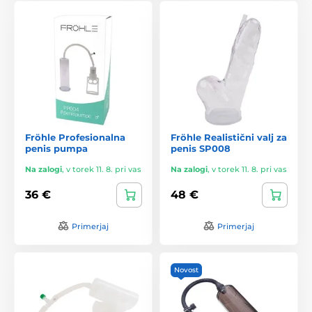
Fröhle Profesionalna
Fröhle Realistični valj za
penis pumpa
penis SP008
Na zalogi
,
v torek 11. 8. pri vas
Na zalogi
,
v torek 11. 8. pri vas
36 €
48 €
Primerjaj
Primerjaj
Novost