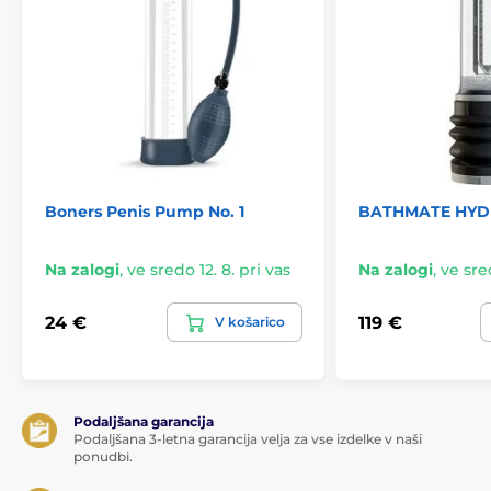
Boners Penis Pump No. 1
BATHMATE HY
Na zalogi
,
ve sredo 12. 8. pri vas
Na zalogi
,
ve sred
24 €
119 €
V košarico
Podaljšana garancija
Podaljšana 3-letna garancija velja za vse izdelke v naši
ponudbi.