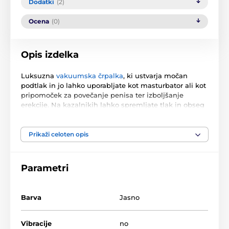
Dodatki
(2)
Ocena
(0)
Opis izdelka
Luksuzna
vakuumska črpalka
, ki ustvarja močan
podtlak in jo lahko uporabljate kot masturbator ali kot
pripomoček za povečanje penisa ter izboljšanje
erekcije. Na kazalnikih lahko spremljate tlak in obseg
povečanja.
Dolžina cilindra: 30 cm, notranja globina 22 cm.
Prikaži celoten opis
Notranji premer 6 cm. Premer manšete od 3 cm.
Navodila za uporabo.
Parametri
Izdelek je uvrščen v kategorijah
Barva
Jasno
ZA MOŠKE
Vakuumske črpalke
Vibracije
no