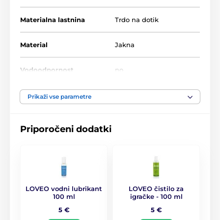
Klasični salonarji
Materialna lastnina
Trdo na dotik
Material
Jakna
Vodoodpornost
no
Prikaži vse parametre
Priporočeni dodatki
LOVEO vodni lubrikant
LOVEO čistilo za
100 ml
igračke - 100 ml
5 €
5 €