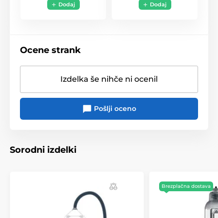
Dodaj
Dodaj
Ocene strank
Izdelka še nihče ni ocenil
Pošlji oceno
Sorodni izdelki
Brezplačna dostava