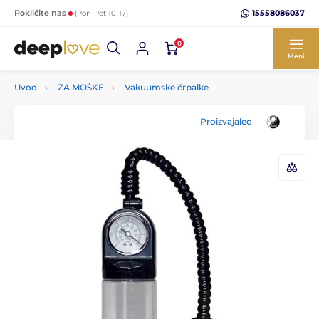
15558086037
Pokličite nas
(Pon-Pet 10-17)
0
Meni
Uvod
ZA MOŠKE
Vakuumske črpalke
Proizvajalec