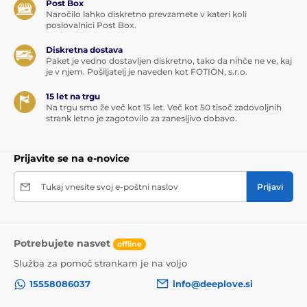
Post Box
Naročilo lahko diskretno prevzamete v kateri koli
poslovalnici Post Box.
Diskretna dostava
Paket je vedno dostavljen diskretno, tako da nihče ne ve, kaj
je v njem. Pošiljatelj je naveden kot FOTION, s.r.o.
15 let na trgu
Na trgu smo že več kot 15 let. Več kot 50 tisoč zadovoljnih
strank letno je zagotovilo za zanesljivo dobavo.
Prijavite se na e-novice
Tukaj vnesite svoj e-poštni naslov
Prijavi
Potrebujete nasvet
offline
Služba za pomoč strankam je na voljo
15558086037
info@deeplove.si