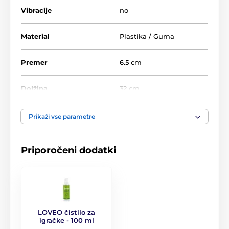
Klasični salonarji
Vibracije
no
Material
Plastika / Guma
Premer
6.5 cm
Dolžina
32 cm
Prikaži vse parametre
Priporočeni dodatki
LOVEO čistilo za
igračke - 100 ml