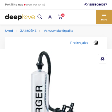
15558086037
Pokličite nas
(Pon-Pet 10-17)
0
Meni
Uvod
ZA MOŠKE
Vakuumske črpalke
Proizvajalec