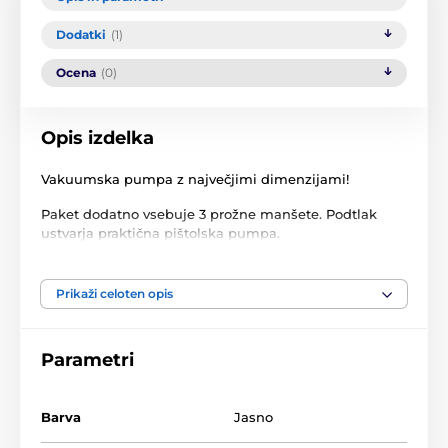
Dodatki
(1)
Ocena
(0)
Opis izdelka
Vakuumska pumpa z največjimi dimenzijami!
Paket dodatno vsebuje 3 prožne manšete. Podtlak
ustvarja praktična pištolska pumpa.
Pumpa je primerna za gospode z manjšim ali
običajnim penisom s premerom vsaj 2,5 cm.
Prikaži celoten opis
Parametri
Izdelek je uvrščen v kategorijah
Barva
Jasno
Povečanje penisa
Vakuumske črpalke