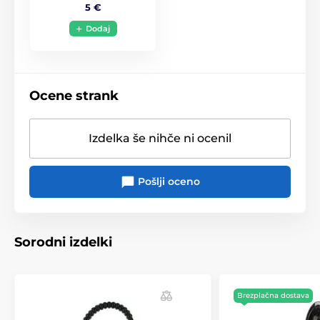
5 €
Dodaj
Ocene strank
Izdelka še nihče ni ocenil
Pošlji oceno
Sorodni izdelki
Brezplačna dostava