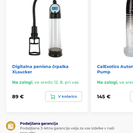
Digitalna penisna črpalka
CalExotics Auto
XLsucker
Pump
Na zalogi
,
ve sredo 12. 8. pri vas
Na zalogi
,
ve sred
89 €
145 €
V košarico
Podaljšana garancija
Podaljšana 3-letna garancija velja za vse izdelke v naši
ponudbi.