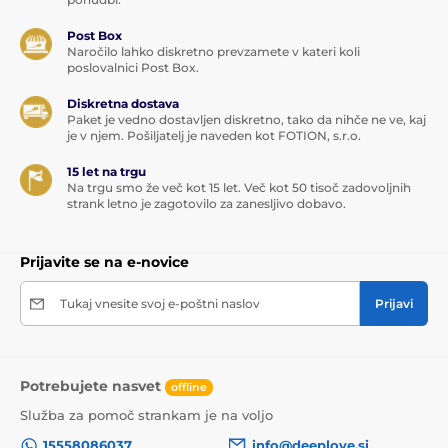
Post Box
Naročilo lahko diskretno prevzamete v kateri koli
poslovalnici Post Box.
Diskretna dostava
Paket je vedno dostavljen diskretno, tako da nihče ne ve, kaj
je v njem. Pošiljatelj je naveden kot FOTION, s.r.o.
15 let na trgu
Na trgu smo že več kot 15 let. Več kot 50 tisoč zadovoljnih
strank letno je zagotovilo za zanesljivo dobavo.
Prijavite se na e-novice
Tukaj vnesite svoj e-poštni naslov
Prijavi
Potrebujete nasvet
offline
Služba za pomoč strankam je na voljo
15558086037
info@deeplove.si