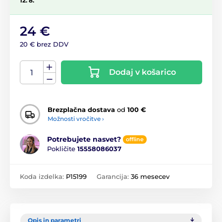
12. 8.
24 €
20 € brez DDV
Dodaj v košarico
Brezplačna dostava
od
100 €
Možnosti vročitve ›
Potrebujete nasvet?
offline
Pokličite
15558086037
Koda izdelka:
P15199
Garancija:
36 mesecev
Opis in parametri