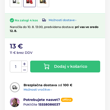
Možnosti dostave ›
Na zalogi 4 kos
Naročila do 10. 8. 13:00, predvidena dostava:
pri vas ve sredo
12. 8.
13 €
11 € brez DDV
Dodaj v košarico
Brezplačna dostava
od
100 €
Možnosti vročitve ›
Potrebujete nasvet?
offline
Pokličite
15558086037