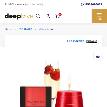
15558086037
Pokličite nas
(Pon-Pet 10-17)
0
Meni
Uvod
ZA PARE
Afrodiziak
Proizvajalec