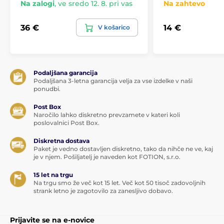
Na zalogi
,
ve sredo 12. 8. pri vas
Na zahtevo
klasičnega aromatičnega olja, ki pri gorenju
neugodno obremenjuje organizem.
36 €
14 €
V košarico
Uporabljen je inteligenten stenj, ki se ne utaplja in
zagotavlja čist, visok in jasno goreč plamen.
Podaljšana garancija
Podaljšana 3-letna garancija velja za vse izdelke v naši
ponudbi.
Post Box
Naročilo lahko diskretno prevzamete v kateri koli
poslovalnici Post Box.
Diskretna dostava
Paket je vedno dostavljen diskretno, tako da nihče ne ve, kaj
je v njem. Pošiljatelj je naveden kot FOTION, s.r.o.
15 let na trgu
Komu so namenjene sveče Magnetifico –
Na trgu smo že več kot 15 let. Več kot 50 tisoč zadovoljnih
power of pheromones aphrodisiac candle?
strank letno je zagotovilo za zanesljivo dobavo.
Sveče so namenjene vsem, ki želijo ustvariti
afrodiziakalno, zapeljivo, prijetno, intimno vzdušje
Prijavite se na e-novice