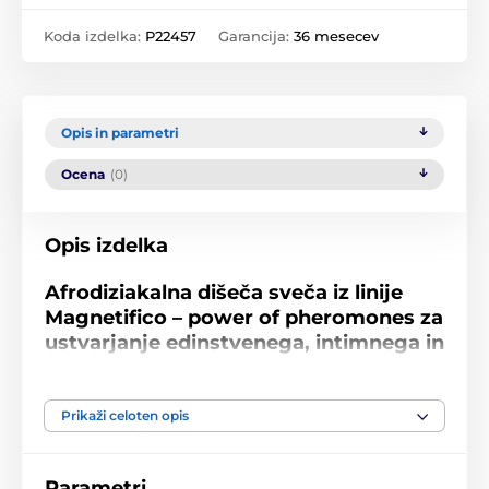
Koda izdelka:
P22457
Garancija:
36 mesecev
Opis in parametri
Ocena
(0)
Opis izdelka
Afrodiziakalna dišeča sveča iz linije
Magnetifico – power of pheromones za
ustvarjanje edinstvenega, intimnega in
zapeljivega vzdušja.
Želite ustvariti afrodiziakalno, edinstveno, intimno in
Prikaži celoten opis
sproščeno vzdušje
ob romantični večerji, predigri,
intimni masaži, ljubljenju
ali preprosto
ob mirnem
večeru
po napornem dnevu? Potem je edinstvena
Parametri