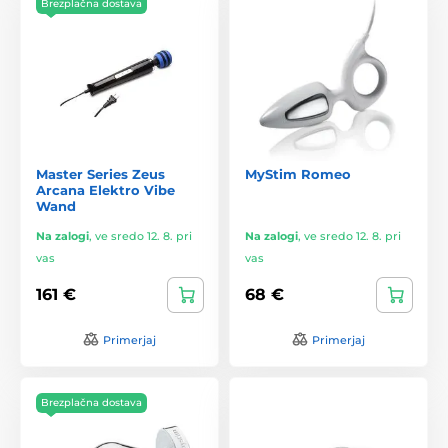
Brezplačna dostava
Master Series Zeus
MyStim Romeo
Arcana Elektro Vibe
Wand
Na zalogi
,
ve sredo 12. 8. pri
Na zalogi
,
ve sredo 12. 8. pri
vas
vas
161 €
68 €
Primerjaj
Primerjaj
Brezplačna dostava