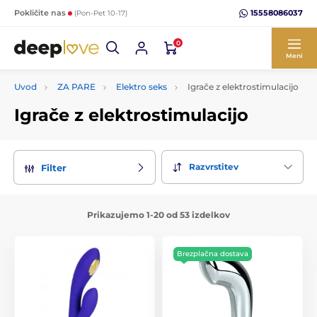
15558086037
Pokličite nas
(Pon-Pet 10-17)
0
Meni
Uvod
ZA PARE
Elektro seks
Igrače z elektrostimulacijo
Igrače z elektrostimulacijo
Razvrstitev
Filter
Prikazujemo 1-20 od 53 izdelkov
Brezplačna dostava