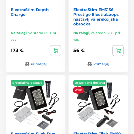
ElectraStim Depth
ElectraStim EM3156
Charge
Prestige ElectraLoops
nastavljiva erekcijska
obročka
Na zalogi
,
ve sredo 12. 8. pri
Na zalogi
,
ve sredo 12. 8. pri
vas
vas
173 €
56 €
Primerjaj
Primerjaj
Brezplačna dostava
Brezplačna dostava
-29%
ElectraStim Flick Duo
ElectraStim Flick EM60-