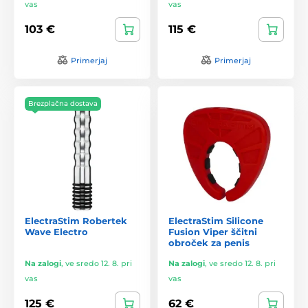
vas
vas
103 €
115 €
Primerjaj
Primerjaj
Brezplačna dostava
ElectraStim Robertek
ElectraStim Silicone
Wave Electro
Fusion Viper ščitni
obroček za penis
Na zalogi
,
ve sredo 12. 8. pri
Na zalogi
,
ve sredo 12. 8. pri
vas
vas
125 €
62 €