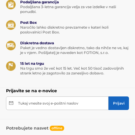
Podaljšana garancija
Podaljšana 3-letna garancija velja za vse izdelke v naši
ponudbi.
Post Box
Naročilo lahko diskretno prevzamete v kateri koli
poslovalnici Post Box.
Diskretna dostava
Paket je vedno dostavljen diskretno, tako da nihče ne ve, kaj
je v njem. Pošiljatelj je naveden kot FOTION, s.r.o.
15 let na trgu
Na trgu smo že več kot 15 let. Več kot 50 tisoč zadovoljnih
strank letno je zagotovilo za zanesljivo dobavo.
Prijavite se na e-novice
Tukaj vnesite svoj e-poštni naslov
Prijavi
Potrebujete nasvet
offline