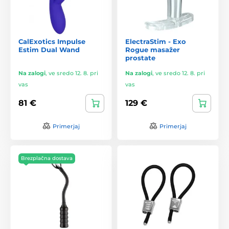
CalExotics Impulse
ElectraStim - Exo
Estim Dual Wand
Rogue masažer
prostate
Na zalogi
,
ve sredo 12. 8. pri
Na zalogi
,
ve sredo 12. 8. pri
vas
vas
81 €
129 €
Primerjaj
Primerjaj
Brezplačna dostava