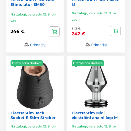
Stimulator EM80
M
Na zalogi
,
ve sredo 12. 8. pri
Na zalogi
,
ve sredo 12. 8. pri
vas
vas
343 €
246 €
242 €
Primerjaj
Primerjaj
Brezplačna dostava
Brezplačna dostava
ElectraStim Jack
ElectraStim Midi
Socket E-Stim Stroker
električni analni čep M
Na zalogi
,
ve sredo 12. 8. pri
Na zalogi
,
ve sredo 12. 8. pri