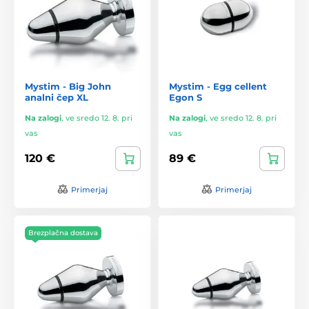
Mystim - Big John
Mystim - Egg cellent
analni čep XL
Egon S
Na zalogi
,
ve sredo 12. 8. pri
Na zalogi
,
ve sredo 12. 8. pri
vas
vas
120 €
89 €
Primerjaj
Primerjaj
Brezplačna dostava