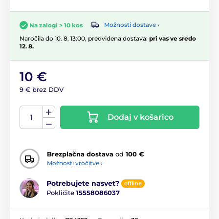
Možnosti dostave ›
Na zalogi > 10 kos
Naročila do 10. 8. 13:00, predvidena dostava:
pri vas ve sredo
12. 8.
10 €
9 € brez DDV
Dodaj v košarico
Brezplačna dostava
od
100 €
Možnosti vročitve ›
Potrebujete nasvet?
offline
Pokličite
15558086037