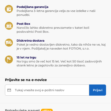
Podaljšana garancija
Podaljšana 3-letna garancija velja za vse izdelke v naši
ponudbi.
Post Box
Naročilo lahko diskretno prevzamete v kateri koli
poslovalnici Post Box.
Diskretna dostava
Paket je vedno dostavljen diskretno, tako da nihče ne ve, kaj
je v njem. Pošiljatelj je naveden kot FOTION, s.r.o.
15 let na trgu
Na trgu smo že več kot 15 let. Več kot 50 tisoč zadovoljnih
strank letno je zagotovilo za zanesljivo dobavo.
Prijavite se na e-novice
Tukaj vnesite svoj e-poštni naslov
Prijavi
Potrebujete nasvet
offline