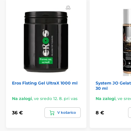
Eros Fisting Gel UltraX 1000 ml
System JO Gelat
30 ml
Na zalogi
,
ve sredo 12. 8. pri vas
Na zalogi
,
ve sred
36 €
8 €
V košarico