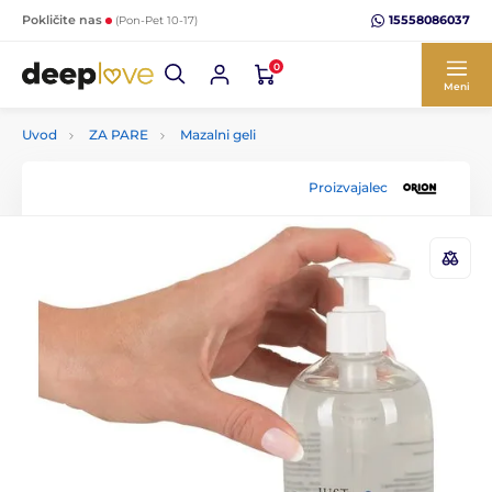
15558086037
Pokličite nas
(Pon-Pet 10-17)
0
Meni
Uvod
ZA PARE
Mazalni geli
Proizvajalec