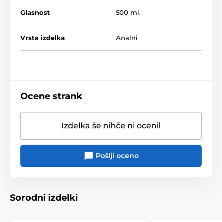
Glasnost
500 ml.
Izdelek je uvrščen v kategorijah
Vrsta izdelka
Analni
Analna kozmetika
Mazalni geli
Na vodni osnovi
Analni lubrikanti
Geli za erotične pripomočke
Ocene strank
Izdelka še nihče ni ocenil
Pošlji oceno
Sorodni izdelki