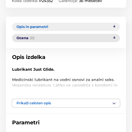
Koda izdelka:
P24352
Garancija:
36 mesecev
Opis in parametri
Ocena
(0)
Opis izdelka
Lubrikant Just Glide.
Medicinski lubrikant na vodni osnovi za analni seks.
Veganska receptura. Lahko se uporablja s kondomi in
spolnimi igračkami.
Lahko se uporablja s silikonskimi igračkami
Prikaži celoten opis
Izprljiv, brez vonja in brez okusa
Varna uporaba z lateks kondomi
Parametri
Popoln za analni užitek!