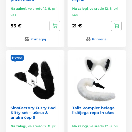
Na zalogi
,
ve sredo 12. 8. pri
Na zalogi
,
ve sredo 12. 8. pri
vas
vas
53 €
21 €
Primerjaj
Primerjaj
Novost
SinsFactory Furry Bad
Tailz komplet belega
Kitty set – ušesa &
lisičjega repa in ušes
analni čep S
Na zalogi
,
ve sredo 12. 8. pri
Na zalogi
,
ve sredo 12. 8. pri