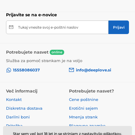
Prijavite se na e-novice
Tukaj vnesite svoj e-poštni naslov
Prijavi
Potrebujete nasvet
online
Služba za pomoč strankam je na voljo
15558086037
info@deeplove.si
Več informacij
Potrebujete nasvet?
Kontakt
Cene poštnine
Diskretna dostava
Erotični sejem
Darilni boni
Mnenja strank
Pritožba
Blagovne znamke
Star sem več kot 18 let in se strinjam z
nastavitvijo
piškotkov.
O nas
Poslovni pogoji