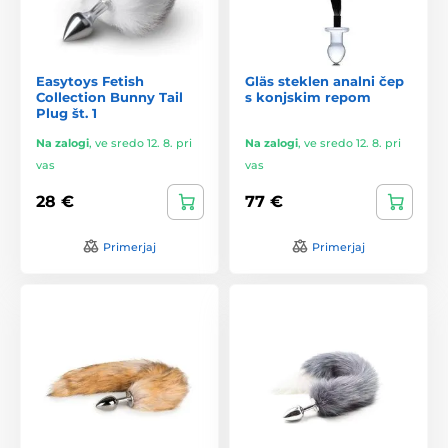
Easytoys Fetish
Gläs steklen analni čep
Collection Bunny Tail
s konjskim repom
Plug št. 1
Na zalogi
,
ve sredo 12. 8. pri
Na zalogi
,
ve sredo 12. 8. pri
vas
vas
28 €
77 €
Primerjaj
Primerjaj