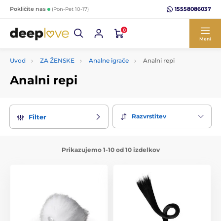
15558086037
Pokličite nas
(Pon-Pet 10-17)
0
Meni
Uvod
ZA ŽENSKE
Analne igrače
Analni repi
Analni repi
Razvrstitev
Filter
Prikazujemo 1-10 od 10 izdelkov