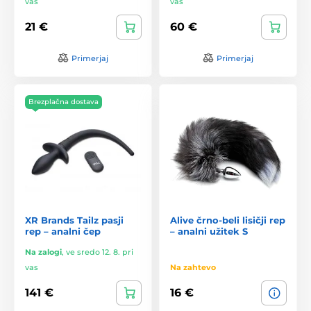
vas
vas
21 €
60 €
Primerjaj
Primerjaj
Brezplačna dostava
XR Brands Tailz pasji
Alive črno-beli lisičji rep
rep – analni čep
– analni užitek S
Na zalogi
,
ve sredo 12. 8. pri
vas
Na zahtevo
141 €
16 €