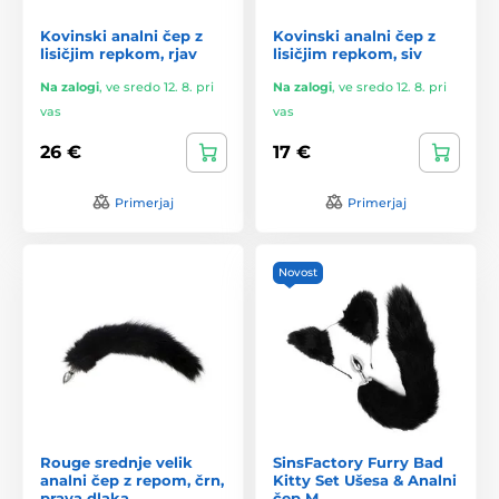
Kovinski analni čep z
Kovinski analni čep z
lisičjim repkom, rjav
lisičjim repkom, siv
Na zalogi
,
ve sredo 12. 8. pri
Na zalogi
,
ve sredo 12. 8. pri
vas
vas
26 €
17 €
Primerjaj
Primerjaj
Novost
Rouge srednje velik
SinsFactory Furry Bad
analni čep z repom, črn,
Kitty Set Ušesa & Analni
prava dlaka
čep M