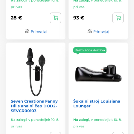
Na zalogi
,
v ponedeljek 10. 8.
Na zalogi
,
v ponedeljek 10. 8.
pri vas
pri vas
28 €
93 €
Primerjaj
Primerjaj
Brezplačna dostava
Seven Creations Fanny
Šukalni stroj Louisiana
Hills analni čep DOD2-
Lounger
SEVCR00103
Na zalogi
,
v ponedeljek 10. 8.
Na zalogi
,
v ponedeljek 10. 8.
pri vas
pri vas