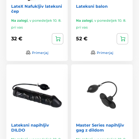
LateX Nafukljiv lateksni
Lateksni balon
čep
Na zalogi
,
v ponedeljek 10. 8.
Na zalogi
,
v ponedeljek 10. 8.
pri vas
pri vas
32 €
52 €
Primerjaj
Primerjaj
Lateksni napihljiv
Master Series napihljiv
DILDO
gag z dildom