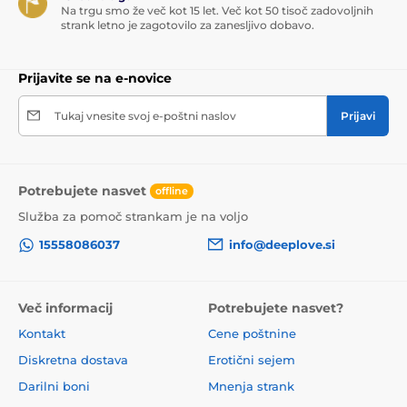
Na trgu smo že več kot 15 let. Več kot 50 tisoč zadovoljnih
strank letno je zagotovilo za zanesljivo dobavo.
Prijavite se na e-novice
Tukaj vnesite svoj e-poštni naslov
Prijavi
Potrebujete nasvet
offline
Služba za pomoč strankam je na voljo
15558086037
info@deeplove.si
Več informacij
Potrebujete nasvet?
Kontakt
Cene poštnine
Diskretna dostava
Erotični sejem
Darilni boni
Mnenja strank