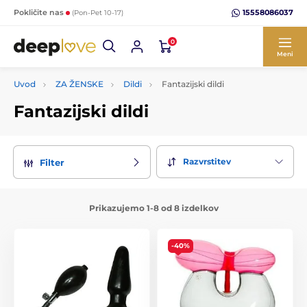
15558086037
Pokličite nas
(Pon-Pet 10-17)
0
Meni
Uvod
ZA ŽENSKE
Dildi
Fantazijski dildi
Fantazijski dildi
Razvrstitev
Filter
Prikazujemo 1-8 od 8 izdelkov
-40%