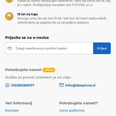
Paket je vedno dostavljen diskretno, tako da nihče ne ve, kaj
je v njem. Pošiljatelj je naveden kot FOTION, s.r.o.
15 let na trgu
Na trgu smo že več kot 15 let. Več kot 50 tisoč zadovoljnih
strank letno je zagotovilo za zanesljivo dobavo.
Prijavite se na e-novice
Tukaj vnesite svoj e-poštni naslov
Prijavi
Potrebujete nasvet
offline
Služba za pomoč strankam je na voljo
15558086037
info@deeplove.si
Več informacij
Potrebujete nasvet?
Kontakt
Cene poštnine