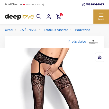
15558086037
Pokličite nas
(Pon-Pet 10-17)
0
Meni
Uvod
ZA ŽENSKE
Erotikus ruházat
Podvezice
Proizvajalec