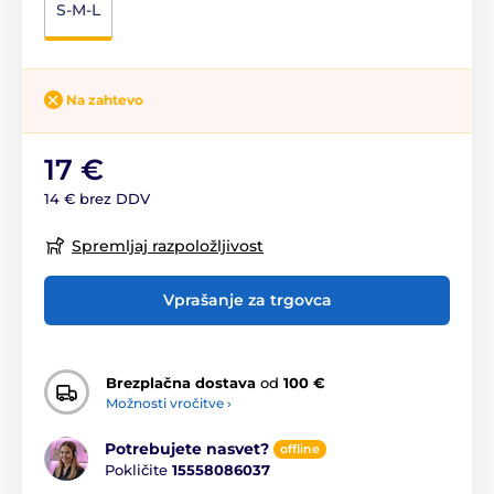
S-M-L
Na zahtevo
17 €
14 € brez DDV
Spremljaj razpoložljivost
Vprašanje za trgovca
Brezplačna dostava
od
100 €
Možnosti vročitve ›
Potrebujete nasvet?
offline
Pokličite
15558086037