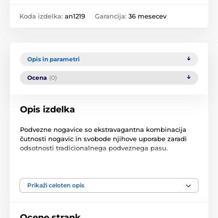
Koda izdelka:
an1219
Garancija:
36 mesecev
Opis in parametri
Ocena
(0)
Opis izdelka
Podvezne nogavice so ekstravagantna kombinacija
čutnosti nogavic in svobode njihove uporabe zaradi
odsotnosti tradicionalnega podveznega pasu.
Izdelek je uvrščen v kategorijah
Prikaži celoten opis
Podvezice
Nogavice
Ocene strank