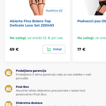
Različice (3)
Abierta Fina Bolero Top
Podvezni pas Ob
Delicate Lace Set 2251493
Na zalogi
,
ve sredo 12. 8. pri vas
Na zalogi
,
ve sred
69 €
17 €
Detajl
Podaljšana garancija
Podaljšana 3-letna garancija velja za vse izdelke v naši
ponudbi.
Post Box
Naročilo lahko diskretno prevzamete v kateri koli
poslovalnici Post Box.
Diskretna dostava