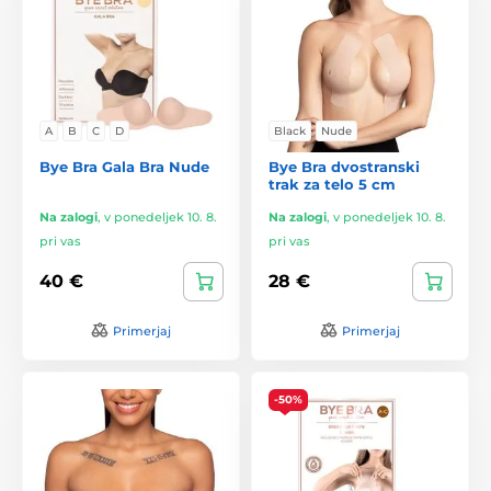
A
B
C
D
Black
Nude
Bye Bra Gala Bra Nude
Bye Bra dvostranski
trak za telo 5 cm
Na zalogi
,
v ponedeljek 10. 8.
Na zalogi
,
v ponedeljek 10. 8.
pri vas
pri vas
40 €
28 €
Primerjaj
Primerjaj
-50%