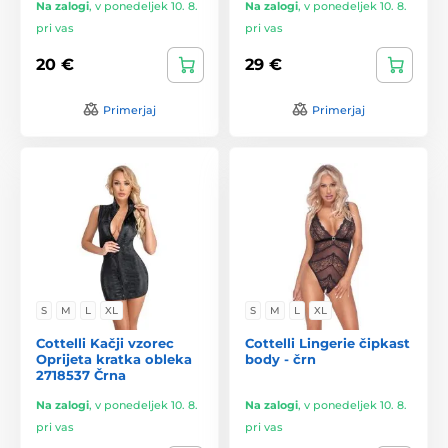
Na zalogi
,
v ponedeljek 10. 8.
Na zalogi
,
v ponedeljek 10. 8.
pri vas
pri vas
20 €
29 €
Primerjaj
Primerjaj
S
M
L
XL
S
M
L
XL
Cottelli Kačji vzorec
Cottelli Lingerie čipkast
Oprijeta kratka obleka
body - črn
2718537 Črna
Na zalogi
,
v ponedeljek 10. 8.
Na zalogi
,
v ponedeljek 10. 8.
pri vas
pri vas