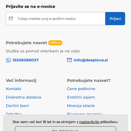
Prijavite se na e-novice
Tukaj vnesite svoj e-poštni naslov
Prijavi
Potrebujete nasvet
offline
Služba za pomoč strankam je na voljo
15558086037
info@deeplove.si
Več informacij
Potrebujete nasvet?
Kontakt
Cene poštnine
Diskretna dostava
Erotični sejem
Darilni boni
Mnenja strank
Pritožba
Blagovne znamke
Star sem več kot 18 let in se strinjam z
nastavitvijo
piškotkov.
O nas
Poslovni pogoji