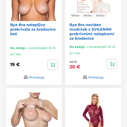
Veliko
Veliko
Veliko
Bye Bra nelepljiva
Bye Bra neviden
prekrivala za bradavice
modrček s SVILENIMI
bež
prekrivnimi nalepkami
za bradavice
Na zalogi
,
v ponedeljek 10. 8.
Na zalogi
,
v ponedeljek 10. 8.
pri vas
pri vas
40 €
19 €
20 €
Primerjaj
Primerjaj