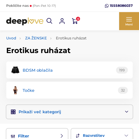
15558086037
Pokličite nas
(Pon-Pet 10-17)
0
Meni
Uvod
ZA ŽENSKE
Erotikus ruházat
Erotikus ruházat
BDSM oblačila
199
Točke
32
Prikaži več kategorij
Razvrstitev
Filter