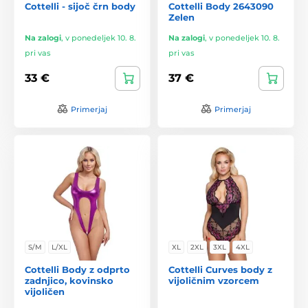
Cottelli - sijoč črn body
Cottelli Body 2643090
Zelen
Na zalogi
,
v ponedeljek 10. 8.
Na zalogi
,
v ponedeljek 10. 8.
pri vas
pri vas
33 €
37 €
Primerjaj
Primerjaj
S/M
L/XL
XL
2XL
3XL
4XL
Cottelli Body z odprto
Cottelli Curves body z
zadnjico, kovinsko
vijoličnim vzorcem
vijoličen