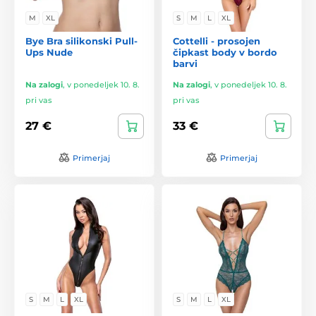
M
XL
S
M
L
XL
Bye Bra silikonski Pull-
Cottelli - prosojen
Ups Nude
čipkast body v bordo
barvi
Na zalogi
,
v ponedeljek 10. 8.
Na zalogi
,
v ponedeljek 10. 8.
pri vas
pri vas
27 €
33 €
Primerjaj
Primerjaj
S
M
L
XL
S
M
L
XL