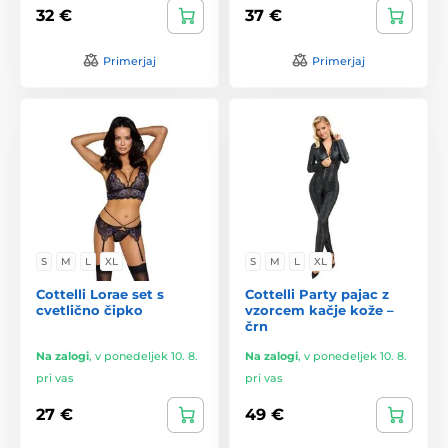
32 €
37 €
Primerjaj
Primerjaj
S
M
L
XL
S
M
L
XL
Cottelli Lorae set s
Cottelli Party pajac z
cvetlično čipko
vzorcem kačje kože –
črn
Na zalogi
,
v ponedeljek 10. 8.
Na zalogi
,
v ponedeljek 10. 8.
pri vas
pri vas
27 €
49 €