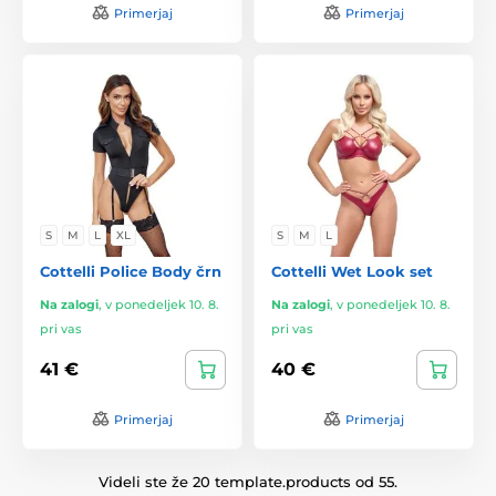
Primerjaj
Primerjaj
S
M
L
XL
S
M
L
Cottelli Police Body črn
Cottelli Wet Look set
Na zalogi
,
v ponedeljek 10. 8.
Na zalogi
,
v ponedeljek 10. 8.
pri vas
pri vas
41 €
40 €
Primerjaj
Primerjaj
Videli ste že 20 template.products od 55.