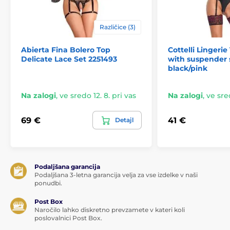
Različice (3)
Abierta Fina Bolero Top
Cottelli Lingeri
Delicate Lace Set 2251493
with suspender 
black/pink
Na zalogi
,
ve sredo 12. 8. pri vas
Na zalogi
,
ve sred
69 €
41 €
Detajl
Podaljšana garancija
Podaljšana 3-letna garancija velja za vse izdelke v naši
ponudbi.
Post Box
Naročilo lahko diskretno prevzamete v kateri koli
poslovalnici Post Box.