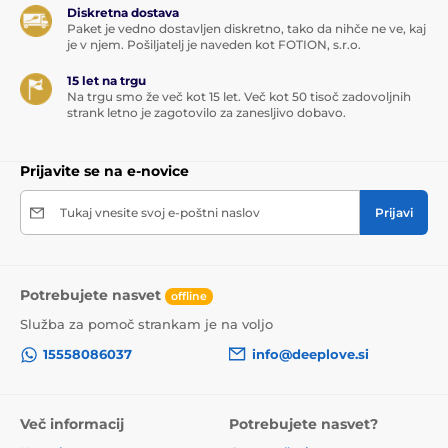
Diskretna dostava
Paket je vedno dostavljen diskretno, tako da nihče ne ve, kaj
je v njem. Pošiljatelj je naveden kot FOTION, s.r.o.
15 let na trgu
Na trgu smo že več kot 15 let. Več kot 50 tisoč zadovoljnih
strank letno je zagotovilo za zanesljivo dobavo.
Prijavite se na e-novice
Tukaj vnesite svoj e-poštni naslov
Prijavi
Potrebujete nasvet
offline
Služba za pomoč strankam je na voljo
15558086037
info@deeplove.si
Več informacij
Potrebujete nasvet?