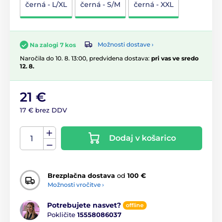
černá - L/XL
černá - S/M
černá - XXL
Možnosti dostave ›
Na zalogi 7 kos
Naročila do 10. 8. 13:00, predvidena dostava:
pri vas ve sredo
12. 8.
21 €
17 € brez DDV
Dodaj v košarico
Brezplačna dostava
od
100 €
Možnosti vročitve ›
Potrebujete nasvet?
offline
Pokličite
15558086037