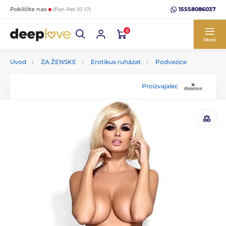
15558086037
Pokličite nas
(Pon-Pet 10-17)
0
Meni
Uvod
ZA ŽENSKE
Erotikus ruházat
Podvezice
Proizvajalec