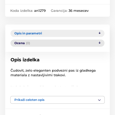
Koda izdelka:
an1279
Garancija:
36 mesecev
Opis in parametri
Ocena
(0)
Opis izdelka
Čudovit, zelo eleganten podvezni pas iz gladkega
materiala z nastavljivimi trakovi.
Izdelek je uvrščen v kategorijah
Podvezice
XXL prevelika velikost
Prikaži celoten opis
XL
2XL - 6XL